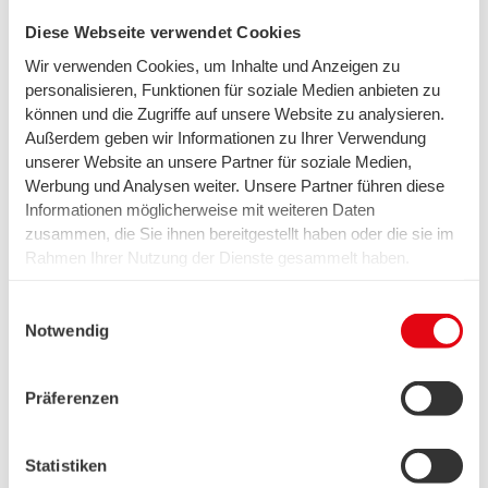
Am Gaswerkgraben 2
Diese Webseite verwendet Cookies
28197 Bremen
Wir verwenden Cookies, um Inhalte und Anzeigen zu
T 0421 359-4003
personalisieren, Funktionen für soziale Medien anbieten zu
können und die Zugriffe auf unsere Website zu analysieren.
wesernetz-Kontaktformular
Außerdem geben wir Informationen zu Ihrer Verwendung
unserer Website an unsere Partner für soziale Medien,
Werbung und Analysen weiter. Unsere Partner führen diese
Informationen möglicherweise mit weiteren Daten
zusammen, die Sie ihnen bereitgestellt haben oder die sie im
Kontakt Bremen
Rahmen Ihrer Nutzung der Dienste gesammelt haben.
0421 359-3590
Wir setzen in diesem Rahmen auch Dienstleister in den
USA ein, wo kein angemessenes Datenschutzniveau
Einwilligungsauswahl
Mo. – Fr. 8.00 – 18.00 Uhr
existiert. Das birgt das Risiko des unbemerkten Zugriffs
Notwendig
durch Behörden, das Fehlen von Betroffenenrechten,
fehlende Rechtsmittel und den Kontrollverlust über Ihre
Präferenzen
Kontakt Telekommunikation
Daten.
Weitere Informationen finden Sie unter "Details" sowie in
0800 887-6000
unserer Datenschutzerklärung. Ihre Einwilligung ist freiwillig
Statistiken
und Sie können sie jederzeit für die Zukunft widerrufen oder
Mo. – Fr. 8.00 – 18.00 Uhr