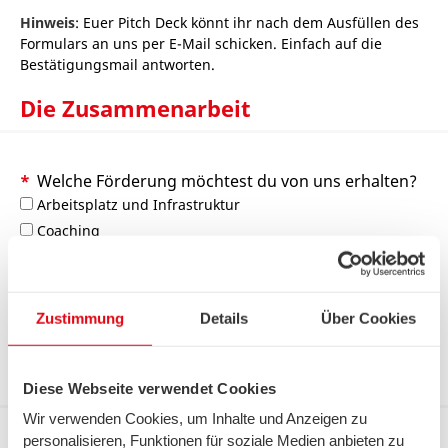
Hinweis
: Euer Pitch Deck könnt ihr nach dem Ausfüllen des
Formulars an uns per E-Mail schicken. Einfach auf die
Bestätigungsmail antworten.
Die Zusammenarbeit
Welche Förderung möchtest du von uns erhalten?
Arbeitsplatz und Infrastruktur
Coaching
Begleitung bei der Entwicklung des Prototypens
Use Case Entwicklung
Vernetzung mit Expert:innen von swb
Zustimmung
Details
Über Cookies
Erste Kunden
Deine Kontaktdaten
Diese Webseite verwendet Cookies
Wir verwenden Cookies, um Inhalte und Anzeigen zu
personalisieren, Funktionen für soziale Medien anbieten zu