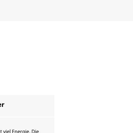
er
 viel Energie. Die