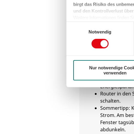
birgt das Risiko des unbemer
und den Kontrollverlust über
3. Wohnen un
Weitere Informationen finden Sie
können sie jederzeit für die Zu
Einwilligungsauswahl
der Cookies auf das notwendig
Notwendig
Ladegeräte fü
Stecker von La
Spielekonsole
Steckdose zieh
Nur notwendige Cook
Halogen- und 
verwenden
Energiefresser,
Energiesparla
Router in de
schalten.
Sommertipp: K
Strom. Am best
Fenster tagsü
abdunkeln.