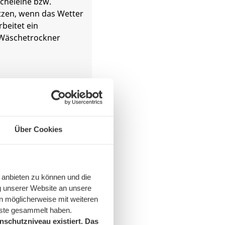
heleine bzw.
zen, wenn das Wetter
rbeitet ein
 Wäschetrockner
schalten –
den
Über Cookies
bei vielen Geräten
empfängern,
 anbieten zu können und die
fbeantwortern,
g unserer Website an unsere
 Computern, DVD-
n möglicherweise mit weiteren
vern und DSL-
nste gesammelt haben.
ese Geräte nach
schutzniveau existiert. Das