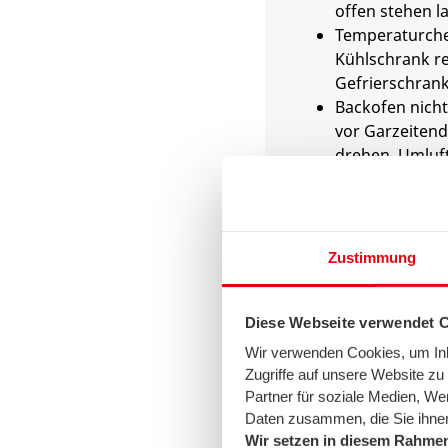
offen stehen l
Temperaturchec
Kühlschrank re
Gefrierschrank
Backofen nicht
vor Garzeitend
drehen. Umluft
Unterhitze ve
Temperatur 20–
Kleine Mengen
Mikrowelle erh
Zustimmung
Wasser zum K
statt im Topf 
abmessen und 
Diese Webseite verwendet 
Nutzen Sie die
Wir verwenden Cookies, um Inha
sie voll ist. Es
Zugriffe auf unsere Website z
Wasser und En
Partner für soziale Medien, We
Daten zusammen, die Sie ihnen
Wir setzen in diesem Rahmen