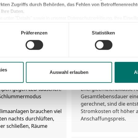
Möglichkeit bei Nichtg
kten Zugriffs durch Behörden, das Fehlen von Betroffenenrecht
Stromnetz.
 Ihre Daten.
d Homeoffice
 unter "Details" sowie in unserer Datenschutzerklärung. Ihre Einwilligu
kunft widerrufen oder ändern. Sofern Sie Ihre Einwilligung nicht erteil
e Minimum, um die Seite betreiben zu können.
Präferenzen
Statistiken
6. Energieeffizie
r Handy und Co. sowie
kaufen
ptops, TV und
n nach Gebrauch aus der
en.
ies
Auswahl erlauben
A
Glühlampen sind echte
Achten Sie beim Neukauf
 bitte entsorgen! Alte
Verbrauchsdaten bzw. au
mpen gegen LED tauschen.
Energieeffizienzklasse A
n Schlummermodus
Gesamtlebensdauer ein
gerechnet, sind die ent
limaanlagen brauchen viel
Stromkosten oft höher a
en nachts durchlüften,
Anschaffungspreis.
ber schließen, Räume