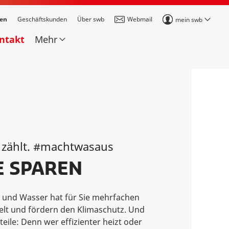
den
Geschäftskunden
Über swb
Webmail
mein swb
ontakt
Mehr
g zählt. #machtwasaus
E SPAREN
ie und Wasser hat für Sie mehrfachen
elt und fördern den Klimaschutz. Und
teile: Denn wer effizienter heizt oder