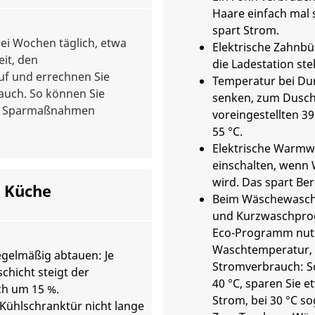
Haare einfach mal 
spart Strom.
wei Wochen täglich, etwa
Elektrische Zahnbü
eit, den
die Ladestation stel
uf und errechnen Sie
Temperatur bei Dur
auch. So können Sie
senken, zum Dusch
on Sparmaßnahmen
voreingestellten 39
55 °C.
Elektrische Warmw
einschalten, wenn
wird. Das spart Ber
r Küche
Beim Wäschewasch
und Kurzwaschpro
Eco-Programm nutze
Waschtemperatur, 
egelmäßig abtauen: Je
Stromverbrauch: Sc
chicht steigt der
40 °C, sparen Sie e
h um 15 %.
Strom, bei 30 °C so
Kühlschranktür nicht lange