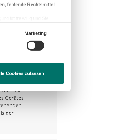
ebrauch vom
en, fehlende Rechtsmittel
ng ist freiwillig und Sie
en, beschränken wir den Einsatz
Marketing
nte Geräte
lle Cookies zulassen
 auf die
f EU-Label mit der
. Über die
es Gerätes
stehenden
ls der