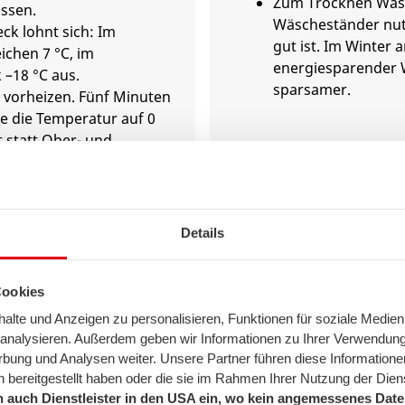
Zum Trocknen Wäsc
assen.
Wäscheständer nut
k lohnt sich: Im
gut ist. Im Winter a
ichen 7 °C, im
energiesparender
 –18 °C aus.
sparsamer.
 vorheizen. Fünf Minuten
e die Temperatur auf 0
 statt Ober- und
rwenden und die
5. Einfach mal ab
30 °C niedriger stellen.
Stand-by vermei
 und Gerichte mit der
itzen.
Details
ochen im Wasserkocher
erhitzen. Menge vorher
Leerlaufverluste treten 
mit Deckel kochen.
Cookies
auf, z. B. bei Satelliten
 Spülmaschine erst, wenn
lte und Anzeigen zu personalisieren, Funktionen für soziale Medien
Steckernetzteilen, Anru
 wird immer gleich viel
u analysieren. Außerdem geben wir Informationen zu Ihrer Verwendun
schnurlosen Telefonen,
ergie verbraucht.
rbung und Analysen weiter. Unsere Partner führen diese Informatione
Recordern, DVB-T-Recei
 bereitgestellt haben oder die sie im Rahmen Ihrer Nutzung der Die
Routern. Trennen Sie di
 auch Dienstleister in den USA ein, wo kein angemessenes Daten