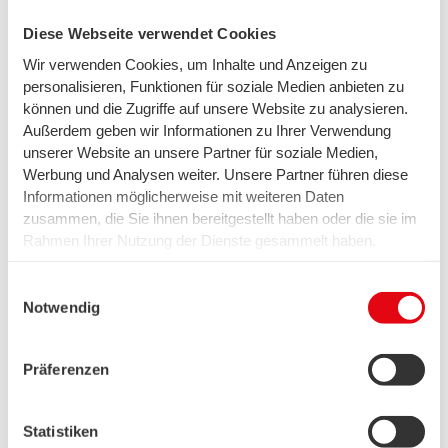
Abschlussarbeiten
Diese Webseite verwendet Cookies
Wir verwenden Cookies, um Inhalte und Anzeigen zu
Ulrike Behrens
personalisieren, Funktionen für soziale Medien anbieten zu
Personalmarketing & Recruiting
können und die Zugriffe auf unsere Website zu analysieren.
Außerdem geben wir Informationen zu Ihrer Verwendung
Ulrike.Behrens@swb-gruppe.de
unserer Website an unsere Partner für soziale Medien,
Werbung und Analysen weiter. Unsere Partner führen diese
T 0421 359-2165
Informationen möglicherweise mit weiteren Daten
zusammen, die Sie ihnen bereitgestellt haben oder die sie im
Rahmen Ihrer Nutzung der Dienste gesammelt haben.
Wir setzen in diesem Rahmen auch Dienstleister in den
USA ein, wo kein angemessenes Datenschutzniveau
Einwilligungsauswahl
Kontakt Personalmarketing &
existiert. Das birgt das Risiko des unbemerkten Zugriffs
Notwendig
Recruiting
durch Behörden, das Fehlen von Betroffenenrechten,
fehlende Rechtsmittel und den Kontrollverlust über Ihre
0421 359-3543
Präferenzen
Daten.
Weitere Informationen finden Sie unter "Details" sowie in
unserer Datenschutzerklärung. Ihre Einwilligung ist freiwillig
Statistiken
und Sie können sie jederzeit für die Zukunft widerrufen oder