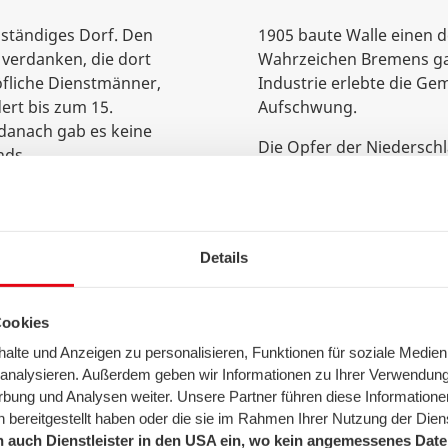
nständiges Dorf. Den
1905 baute Walle einen 
 verdanken, die dort
Wahrzeichen Bremens gal
öfliche Dienstmänner,
Industrie erlebte die Ge
rt bis zum 15.
Aufschwung.
 danach gab es keine
Die Opfer der Niedersch
nds.
Februar 1919 auf dem Wa
ichtstätte: den
Revolutionsdenkmal „Pie
 Im Jahr 1848 erfolgte
großer Teil von Walle 19
adt Bremen, bis 1902
Notunterkünften. Nachde
Details
indet wurde.
den Menschen, übergang
Cookies
lte und Anzeigen zu personalisieren, Funktionen für soziale Medien
u analysieren. Außerdem geben wir Informationen zu Ihrer Verwendun
rbung und Analysen weiter. Unsere Partner führen diese Informatione
 bereitgestellt haben oder die sie im Rahmen Ihrer Nutzung der Die
Der Bremer Fernsehturm
 auch Dienstleister in den USA ein, wo kein angemessenes Daten