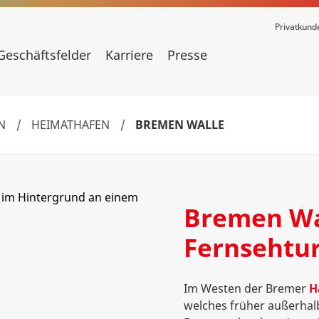
Privatkund
Geschäftsfelder
Karriere
Presse
N
/
HEIMATHAFEN
/
BREMEN WALLE
Bremen Wa
Fernsehtu
Im Westen der Bremer
H
welches früher außerhal