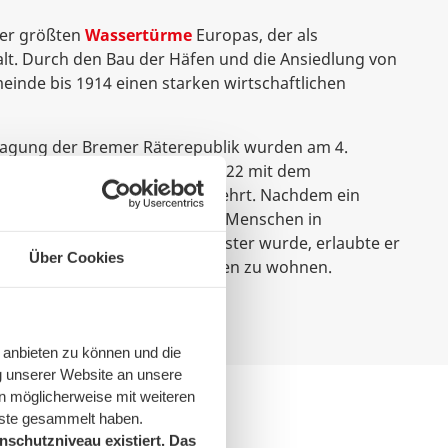
der größten
Wassertürme
Europas, der als
t. Durch den Bau der Häfen und die Ansiedlung von
meinde bis 1914 einen starken wirtschaftlichen
lagung der Bremer Räterepublik wurden am 4.
ller Friedhof bestattet und 1922 mit dem
tá“ von Bernhard Hoetger geehrt. Nachdem ein
44 zerstört wurde, lebten viele Menschen in
m Wilhelm Kaisen Bürgermeister wurde, erlaubte er
Über Cookies
sweise auch in den Kleingärten zu wohnen.
 anbieten zu können und die
g unserer Website an unsere
n möglicherweise mit weiteren
nste gesammelt haben.
schutzniveau existiert. Das