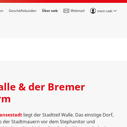
en
Geschäftskunden
Über swb
Webmail
mein swb
lle & der Bremer
rm
ansestadt
liegt der Stadtteil Walle. Das einstige Dorf,
b der Stadtmauern vor dem Stephanitor und