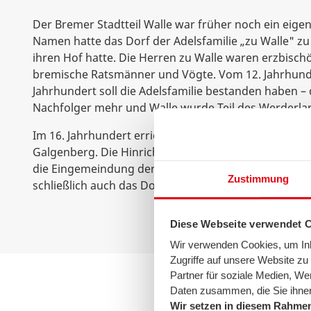
Der Bremer Stadtteil Walle war früher noch ein eige
Namen hatte das Dorf der Adelsfamilie „zu Walle" zu
ihren Hof hatte. Die Herren zu Walle waren erzbisch
bremische Ratsmänner und Vögte. Vom 12. Jahrhunde
Jahrhundert soll die Adelsfamilie bestanden haben –
Nachfolger mehr und Walle wurde Teil des Werderla
Im 16. Jahrhundert errichtete Bremen in Walle eine R
Galgenberg. Die Hinrichtungsstätte bestand bis 1811.
die Eingemeindung der Utbremer Feldmark in die St
Zustimmung
schließlich auch das Dorf Walle vollständig eingeme
Diese Webseite verwendet 
Wir verwenden Cookies, um Inha
Zugriffe auf unsere Website z
Partner für soziale Medien, We
Daten zusammen, die Sie ihnen
Wir setzen in diesem Rahmen