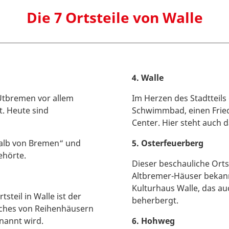
Die 7 Ortsteile von Walle
4. Walle
 Utbremen vor allem
Im Herzen des Stadtteils g
. Heute sind
Schwimmbad, einen Fried
Center. Hier steht auch d
halb von Bremen“ und
5. Osterfeuerberg
ehörte.
Dieser beschauliche Ortst
Altbremer-Häuser bekannt
Kulturhaus Walle, das au
steil in Walle ist der
beherbergt.
lches von Reihenhäusern
enannt wird.
6. Hohweg