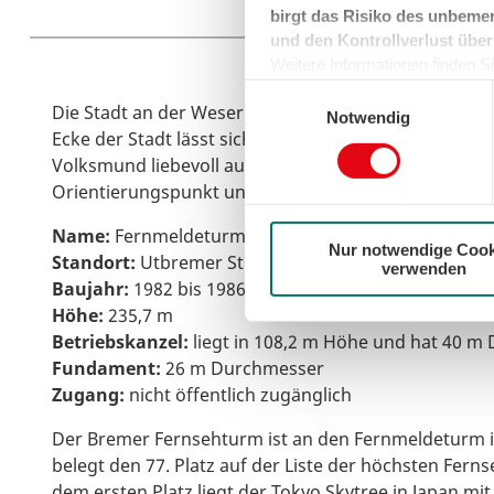
birgt das Risiko des unbemer
und den Kontrollverlust über
Weitere Informationen finden Sie
können sie jederzeit für die Zu
Einwilligungsauswahl
Die Stadt an der Weser hat keine richtige Skyline zu b
der Cookies auf das notwendig
Notwendig
Ecke der Stadt lässt sich der große Bremer Fernseh
Volksmund liebevoll auch „Waller Spargel“ genannte 
Orientierungspunkt und prägt den Stadtteil Walle.
Name:
Fernmeldeturm Bremen
Nur notwendige Cook
Standort:
Utbremer Straße
verwenden
Baujahr:
1982 bis 1986
Höhe:
235,7 m
Betriebskanzel:
liegt in 108,2 m Höhe und hat 40 m
Fundament:
26 m Durchmesser
Zugang:
nicht öffentlich zugänglich
Der Bremer Fernsehturm ist an den Fernmeldeturm i
belegt den 77. Platz auf der Liste der höchsten Fern
dem ersten Platz liegt der Tokyo Skytree in Japan mit