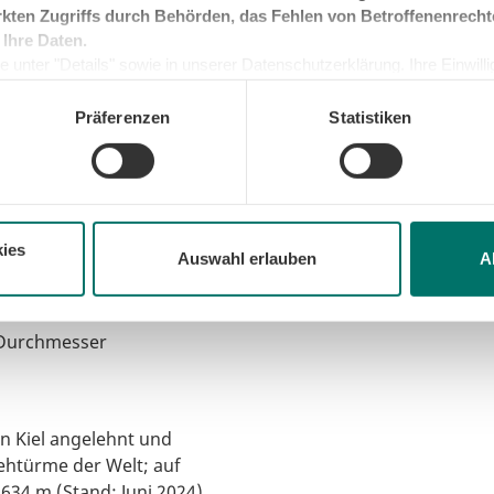
kten Zugriffs durch Behörden, das Fehlen von Betroffenenrecht
 Ihre Daten.
 unter "Details" sowie in unserer Datenschutzerklärung. Ihre Einwilligu
kunft widerrufen oder ändern. Sofern Sie Ihre Einwilligung nicht erteil
ieten, aber aus fast jeder
e Minimum, um die Seite betreiben zu können.
Präferenzen
Statistiken
turm erkennen. Der im
Turm ist ein guter
ies
Auswahl erlauben
A
 Durchmesser
n Kiel angelehnt und
sehtürme der Welt; auf
 634 m (Stand: Juni 2024).