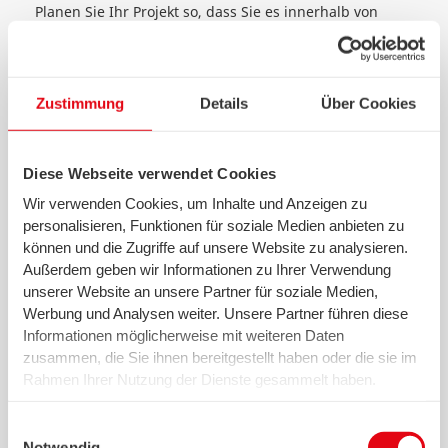
Planen Sie Ihr Projekt so, dass Sie es innerhalb von
zwölf Monaten umsetzen können.
Die Kosten müssen klar und detailliert beschrieben und
nachvollziehbar sein. Langfristige Investitionen, Miet-,
Zustimmung
Details
Über Cookies
Reinigungs-, Übernachtungs-, Transport- und
Verpflegungskosten übernehmen wir nicht.
Diese Webseite verwendet Cookies
Projektvideo
Wir verwenden Cookies, um Inhalte und Anzeigen zu
Gerne können Sie ein kurzes Video (im Querformat mit
personalisieren, Funktionen für soziale Medien anbieten zu
maximal einer Minute Länge) einreichen. Stellen Sie
können und die Zugriffe auf unsere Website zu analysieren.
darin Ihr Projekt vor und zeigen Sie, was Sie erreichen
Außerdem geben wir Informationen zu Ihrer Verwendung
möchten. Stellen Sie uns bitte nur Videomaterial zur
unserer Website an unsere Partner für soziale Medien,
Verfügung, das wir auf Veranstaltungen und
Werbung und Analysen weiter. Unsere Partner führen diese
Veröffentlichungen, z. B. für Social Media, nutzen
Informationen möglicherweise mit weiteren Daten
dürfen.
zusammen, die Sie ihnen bereitgestellt haben oder die sie im
Rahmen Ihrer Nutzung der Dienste gesammelt haben.
Wir setzen in diesem Rahmen auch Dienstleister in den
Wie entscheidet die Jury?
USA ein, wo kein angemessenes Datenschutzniveau
Einwilligungsauswahl
Die Jury bewertet alle eingereichten Projekte und
existiert. Das birgt das Risiko des unbemerkten Zugriffs
Notwendig