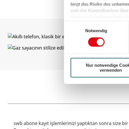
birgt das Risiko des unbemer
und den Kontrollverlust über
Weitere Informationen finden Sie
können sie jederzeit für die Zu
Einwilligungsauswahl
der Cookies auf das notwendig
Notwendig
Nur notwendige Cook
verwenden
swb abone kayıt işlemlerinizi yaptıktan sonra size b