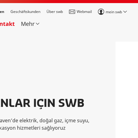
den
Geschäftskunden
Über swb
Webmail
mein swb
ontakt
Mehr
NLAR IÇIN SWB
ven’de elektrik, doğal gaz, içme suyu,
ikasyon hizmetleri sağlıyoruz