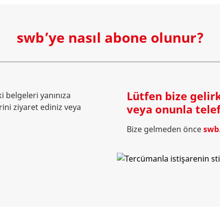
swb’ye nasıl abone olunur?
Lütfen bize gelir
i belgeleri yanınıza
ni ziyaret ediniz veya
veya onunla telef
Bize gelmeden önce
swb