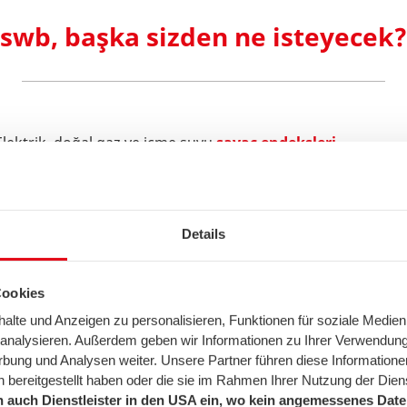
swb, başka sizden ne isteyecek?
Elektrik, doğal gaz ve içme suyu
sayaç endeksleri
Hanenizde yaşayan kişi sayısı
Banka bilgileriniz
Sayaç endeksleri nasıl kaydedilir?
Details
lefonunuzla sayaç endekslerinin resmini çekiniz veya bunları 
tarınızı
faturalandırabilmemiz için, sayaç endeksleriniz g
Cookies
ının, aşağıdaki örneklerde olduğu gibi görülüyor olmasına 
lte und Anzeigen zu personalisieren, Funktionen für soziale Medien
m katında bulunur. Hangi sayacın dairenize ait olduğunu bi
u analysieren. Außerdem geben wir Informationen zu Ihrer Verwendun
rbung und Analysen weiter. Unsere Partner führen diese Informatione
sahibinizden bilgi alınız.
 bereitgestellt haben oder die sie im Rahmen Ihrer Nutzung der Die
 auch Dienstleister in den USA ein, wo kein angemessenes Daten