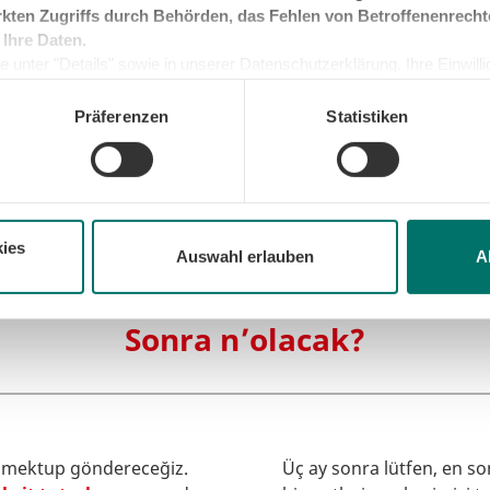
kten Zugriffs durch Behörden, das Fehlen von Betroffenenrecht
 Ihre Daten.
 unter "Details" sowie in unserer Datenschutzerklärung. Ihre Einwilligu
kunft widerrufen oder ändern. Sofern Sie Ihre Einwilligung nicht erteil
e Minimum, um die Seite betreiben zu können.
Präferenzen
Statistiken
ies
Auswahl erlauben
A
Sonra n’olacak?
ir mektup göndereceğiz.
Üç ay sonra lütfen, en so