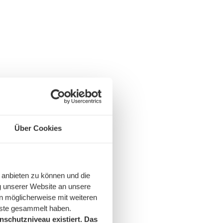
Über Cookies
not alınız. Yılda bir kez
erekmektedir.
dikkat ediniz. Sayaçlar
 anbieten zu können und die
lmiyorsanız, lütfen ev
g unserer Website an unsere
n möglicherweise mit weiteren
nste gesammelt haben.
schutzniveau existiert. Das