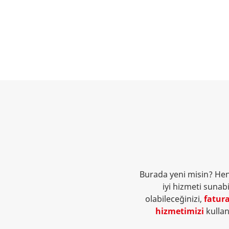
Burada yeni misin? He
iyi hizmeti sunab
olabileceğinizi,
fatur
hizmetimizi
kullan