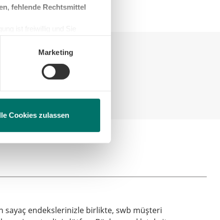
en, fehlende Rechtsmittel
ng ist freiwillig und Sie
en, beschränken wir den Einsatz
Marketing
lle Cookies zulassen
n sayaç endekslerinizle birlikte, swb müşteri