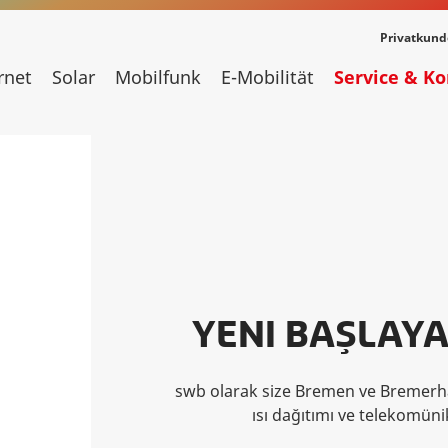
Privatkun
rnet
Solar
Mobilfunk
E-Mobilität
Service & K
YENI BAŞLAYA
swb olarak size Bremen ve Bremerha
ısı dağıtımı ve telekomün