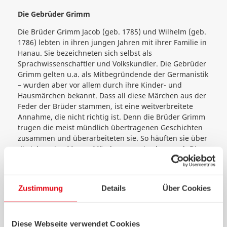
Die Gebrüder Grimm
Die Brüder Grimm Jacob (geb. 1785) und Wilhelm (geb.
1786) lebten in ihren jungen Jahren mit ihrer Familie in
Hanau. Sie bezeichneten sich selbst als
Sprachwissenschaftler und Volkskundler. Die Gebrüder
Grimm gelten u.a. als Mitbegründende der Germanistik
– wurden aber vor allem durch ihre Kinder- und
Hausmärchen bekannt. Dass all diese Märchen aus der
Feder der Brüder stammen, ist eine weitverbreitete
Annahme, die nicht richtig ist. Denn die Brüder Grimm
trugen die meist mündlich übertragenen Geschichten
zusammen und überarbeiteten sie. So häuften sie über
die Jahre eine Menge Märchen an, wie eben auch Die
Bremer Stadtmusikanten. Insgesamt veröffentlichten
die Brüder über 200 Märchen.
Die Deutsche Märchenstraße
Zustimmung
Details
Über Cookies
Die Deutsche Märchenstraße e.V. ist ein Verein sowie
eine Ferienstraße in Deutschland, die 1975 von rund 40
Diese Webseite verwendet Cookies
Städten und Gemeinden zwischen dem Main und der