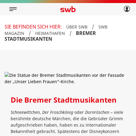
Geschäftskunden
Privatkunden
Über swb
Geschäftskunden
SIE BEFINDEN SICH HIER:
/
ÜBER SWB
SWB
Über swb
/
/
BREMER
MAGAZIN
HEIMATHAFEN
STADTMUSIKANTEN
Die Bremer Stadtmusikanten
Schneewittchen
,
Der Froschkönig
oder
Dornröschen
– viele
berühmte deutsche Märchen, die die Gebrüder Grimm
aufgeschrieben haben, haben es zu internationaler
Bekanntheit gebracht. Spätestens der Disneykonzern