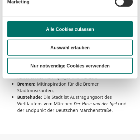
Marketing
glückliche Kindheitsjahre.
Minimum, um die Seite betreiben zu können.
Marburg:
Die beiden Brüder beginnen ein Studium
und widmen sich der Wissenschaft.
Kassel:
Die Stadt in Hessen stellt das Zentrum des
Alle Cookies zulassen
Lebens und Wirkens dar. Der Beginn der Sammlung
von Märchen und Sagen wird ebenfalls in dieser
Stadt verzeichnet.
Auswahl erlauben
Göttingen:
Beide Brüder lehren als Professoren an
der Universität.
Hameln:
Die Grimms besuchten diese Stadt nicht
Nur notwendige Cookies verwenden
auf ihrem Lebensweg. Allerdings ist sie bekannt vom
Märchen
Der Rattenfänger von Hameln
.
Bremen:
Mitinspiration für die Bremer
Stadtmusikanten.
Buxtehude:
Die Stadt ist Austragungsort des
Wettlaufens vom Märchen
Der Hase und der Igel
und
der Endpunkt der Deutschen Märchenstraße.