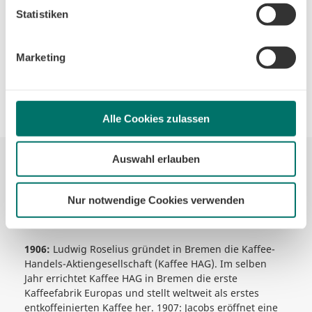
unserer Datenschutzerklärung. Ihre Einwilligung ist freiwillig
Statistiken
1894:
Carl Ronning gründet eine eigene Firma für den
und Sie können sie jederzeit für die Zukunft widerrufen oder
Import und das Rösten von Kaffeebohnen. Später
ändern. Sofern Sie Ihre Einwilligung nicht erteilen,
unterhält er sogar eigene Kaffeeplantagen in Afrika.
beschränken wir den Einsatz der Cookies auf das notwendige
Marketing
Minimum, um die Seite betreiben zu können.
1895:
Johann Jacobs eröffnet ein Spezialgeschäft für
Kaffee, Tee und Kakao am Domshof 18.
Alle Cookies zulassen
Auswahl erlauben
Nur notwendige Cookies verwenden
1906:
Ludwig Roselius gründet in Bremen die Kaffee-
Handels-Aktiengesellschaft (Kaffee HAG). Im selben
Jahr errichtet Kaffee HAG in Bremen die erste
Kaffeefabrik Europas und stellt weltweit als erstes
entkoffeinierten Kaffee her. 1907: Jacobs eröffnet eine