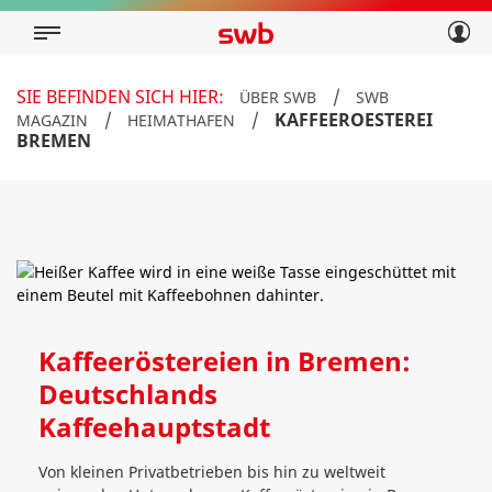
Geschäftskunden
Privatkunden
Über swb
Geschäftskunden
SIE BEFINDEN SICH HIER:
/
ÜBER SWB
SWB
Über swb
/
/
KAFFEEROESTEREI
MAGAZIN
HEIMATHAFEN
BREMEN
Kaffeeröstereien in Bremen:
Deutschlands
Kaffeehauptstadt
Von kleinen Privatbetrieben bis hin zu weltweit