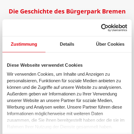
Die Geschichte des Bürgerpark Bremen
Zustimmung
Details
Über Cookies
Diese Webseite verwendet Cookies
Im Jahr 1159 wurde der Weidebrief von Erzbischof
Wir verwenden Cookies, um Inhalte und Anzeigen zu
Hartwig I. erstellt. Dieser markierte den Beginn des
personalisieren, Funktionen für soziale Medien anbieten zu
Bremer Bürgerparks. Ursprünglich war die
„Bürgerviehweide“ etwa 450 Hektar groß und somit
können und die Zugriffe auf unsere Website zu analysieren.
mehr als doppelt so groß wie der Bürgerpark inklusive
Außerdem geben wir Informationen zu Ihrer Verwendung
Stadtwald. Lange wurde der Bürgerpark in Bremen als
unserer Website an unsere Partner für soziale Medien,
Viehweide genutzt und beherbergte bis zu 1.000 Kühe.
Werbung und Analysen weiter. Unsere Partner führen diese
Durch die Urbanisierung ging die landwirtschaftliche
Informationen möglicherweise mit weiteren Daten
Nutzung des Parks mehr und mehr zurück bis diese
zusammen, die Sie ihnen bereitgestellt haben oder die sie im
1864 dann vollständig eingestellt wurde. Da urbane
Rahmen Ihrer Nutzung der Dienste gesammelt haben.
Grünflächen damals nur in den
Wallanlagen
vorhanden
Wir setzen in diesem Rahmen auch Dienstleister in den