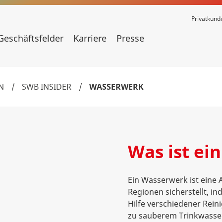
Privatkund
Geschäftsfelder
Karriere
Presse
N
/
SWB INSIDER
/
WASSERWERK
Was ist ei
Ein Wasserwerk ist eine
Regionen sicherstellt, i
Hilfe verschiedener Rei
zu sauberem Trinkwasser