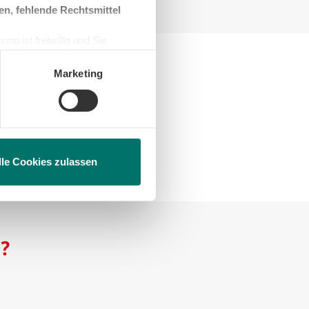
en, fehlende Rechtsmittel
ng ist freiwillig und Sie
en, beschränken wir den Einsatz
Marketing
ersorgungsunternehmen
e 1848 eine zentrale
äuser pumpte.
lle Cookies zulassen
?