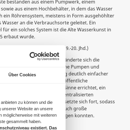
ste bestanden aus einem Pumpwerk, einem
sowie aus einem Hochbehälter, in dem das Wasser
h ein Röhrensystem, meistens in Form ausgehöhlter
asser an die Verbrauchsorte geleitet. Ein
 für ein solches System ist die Alte Wasserkunst in
95 erbaut wurde.
ion & erste Wasserwerke
(ca. 19.-20. Jhd.)
olution im 19. Jahrhundert veränderte sich die
h Dampfmaschinen, elektrische Pumpen und
serförderung und -verteilung deutlich einfacher
Über Cookies
Hamburg die erste zentrale öffentliche
bwassersystem im heutigen Sinne errichtet, ein
inn der systematischen und zentralisierten
rkierte. Diese Entwicklung setzte sich fort, sodass
 anbieten zu können und die
serwerke entstanden, die auch große
g unserer Website an unsere
 sauberem Trinkwasser versorgen konnten.
n möglicherweise mit weiteren
nste gesammelt haben.
schutzniveau existiert. Das