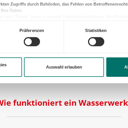
kten Zugriffs durch Behörden, das Fehlen von Betroffenenrecht
 Ihre Daten.
 unter "Details" sowie in unserer Datenschutzerklärung. Ihre Einwilligu
kunft widerrufen oder ändern. Sofern Sie Ihre Einwilligung nicht erteil
e Minimum, um die Seite betreiben zu können.
Präferenzen
Statistiken
er Wasserwerke sind die ältesten öffentlichen Wasserv
erheerenden Brandkatastrophe 1842 in der
Hansestadt
wurd
gung eröffnet, die geklärtes Elbwasser in Behälter der H
ies
Auswahl erlauben
A
Wie funktioniert ein Wasserwerk