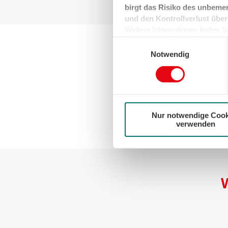
birgt das Risiko des unbemer
und den Kontrollverlust über
Weitere Informationen finden Sie
können sie jederzeit für die Zu
Einwilligungsauswahl
der Cookies auf das notwendig
Notwendig
Übrigens:
Die Hamburg
Europas. Nach der v
Wasserversor
Nur notwendige Cook
verwenden