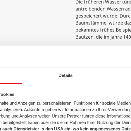
Die früheren Wasserkün
antreibenden Wasserrad 
gespeichert wurde. Durc
Baumstämme, wurde das W
bekanntes frühes Beispiel
Bautzen, die im Jahre 14
4. Industrielle Revolut
Mit der industriellen Rev
Wasserversorgung. Durc
Wassertürme war die Was
Details
geworden. 1848 wurde in 
Wasserversorgung inkl. A
Cookies
Meilenstein, der den Beg
Trinkwasserversorgung ma
lte und Anzeigen zu personalisieren, Funktionen für soziale Medien
immer mehr moderne Was
u analysieren. Außerdem geben wir Informationen zu Ihrer Verwendun
Bevölkerungszahlen mit
rbung und Analysen weiter. Unsere Partner führen diese Informatione
 bereitgestellt haben oder die sie im Rahmen Ihrer Nutzung der Die
 auch Dienstleister in den USA ein, wo kein angemessenes Daten