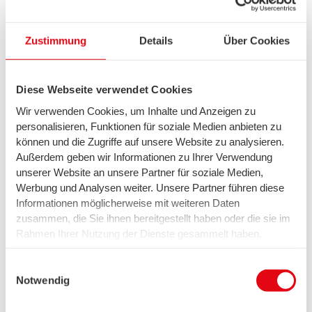
oder
(...)
Zustimmung
Details
Über Cookies
Diese Webseite verwendet Cookies
Wir verwenden Cookies, um Inhalte und Anzeigen zu
Mein Anschluss wurde wegen
personalisieren, Funktionen für soziale Medien anbieten zu
Zahlungsrückständen gesperrt. Was
können und die Zugriffe auf unsere Website zu analysieren.
muss ich tun?
Außerdem geben wir Informationen zu Ihrer Verwendung
unserer Website an unsere Partner für soziale Medien,
Werbung und Analysen weiter. Unsere Partner führen diese
Ihr Anschluss wird durch Überweisung der überfälligen
Informationen möglicherweise mit weiteren Daten
Beträge entsperrt. Verwenden Sie hierfür die in der Mahnung
zusammen, die Sie ihnen bereitgestellt haben oder die sie im
genannten Zahlungsinformationen.
Rahmen Ihrer Nutzung der Dienste gesammelt haben.
Wir setzen in diesem Rahmen auch Dienstleister in den
USA ein, wo kein angemessenes Datenschutzniveau
Einwilligungsauswahl
existiert. Das birgt das Risiko des unbemerkten Zugriffs
Notwendig
durch Behörden, das Fehlen von Betroffenenrechten,
fehlende Rechtsmittel und den Kontrollverlust über Ihre