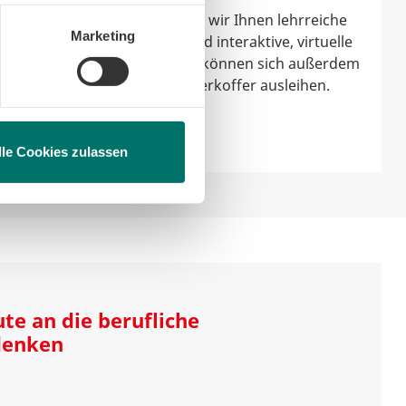
en, beschränken wir den Einsatz
Für Ihren Unterricht stellen wir Ihnen lehrreiche
Marketing
Videos, Lernbroschüren und interaktive, virtuelle
Touren zur Verfügung. Sie können sich außerdem
einen unserer Experimentierkoffer ausleihen.
Zu den Materialien
lle Cookies zulassen
te an die berufliche
denken