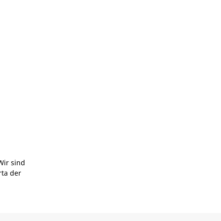
Wir sind
rta der