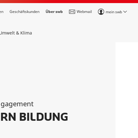
en
Geschäftskunden
Über swb
Webmail
mein swb
Umwelt & Klima
ngagement
RN BILDUNG