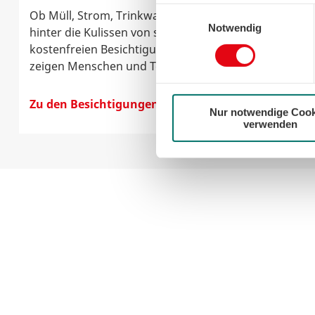
können sie jederzeit für die Zu
Einwilligungsauswahl
Ob Müll, Strom, Trinkwasser oder Wärme: Ein Blick
der Cookies auf das notwendig
Notwendig
hinter die Kulissen von swb lohnt sich. Die
kostenfreien Besichtigungen unserer Standorte
zeigen Menschen und Technik bei swb.
Zu den Besichtigungen
Nur notwendige Cook
verwenden