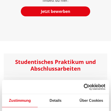
findest du hier:
Jetzt bewerben
Studentisches Praktikum und
Abschlussarbeiten
Ulrike Behrens
Personalmarketing & Recruiting
Zustimmung
Details
Über Cookies
Ulrike.Behrens@swb-gruppe.de
T 0421 359-2165