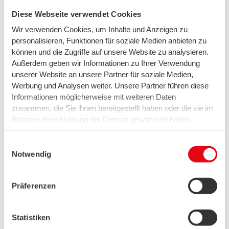
Diese Webseite verwendet Cookies
Wir verwenden Cookies, um Inhalte und Anzeigen zu
personalisieren, Funktionen für soziale Medien anbieten zu
können und die Zugriffe auf unsere Website zu analysieren.
Kontakt Bremen
Außerdem geben wir Informationen zu Ihrer Verwendung
unserer Website an unsere Partner für soziale Medien,
0421 359-3590
Werbung und Analysen weiter. Unsere Partner führen diese
Mo. – Fr. 8.00 – 18.00 Uhr
Informationen möglicherweise mit weiteren Daten
zusammen, die Sie ihnen bereitgestellt haben oder die sie im
Rahmen Ihrer Nutzung der Dienste gesammelt haben.
Wir setzen in diesem Rahmen auch Dienstleister in den
Kontakt Telekommunikation
USA ein, wo kein angemessenes Datenschutzniveau
Einwilligungsauswahl
0800 887-6000
existiert. Das birgt das Risiko des unbemerkten Zugriffs
Notwendig
durch Behörden, das Fehlen von Betroffenenrechten,
Mo. – Fr. 8.00 – 18.00 Uhr
fehlende Rechtsmittel und den Kontrollverlust über Ihre
Sa. 9.00 – 14.00 Uhr
Präferenzen
Daten.
Weitere Informationen finden Sie unter "Details" sowie in
unserer Datenschutzerklärung. Ihre Einwilligung ist freiwillig
Statistiken
und Sie können sie jederzeit für die Zukunft widerrufen oder
Zertifikate