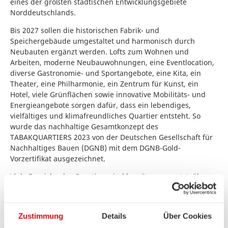
eines der größten städtischen Entwicklungsgebiete
Norddeutschlands.
Bis 2027 sollen die historischen Fabrik- und
Speichergebäude umgestaltet und harmonisch durch
Neubauten ergänzt werden. Lofts zum Wohnen und
Arbeiten, moderne Neubauwohnungen, eine Eventlocation,
diverse Gastronomie- und Sportangebote, eine Kita, ein
Theater, eine Philharmonie, ein Zentrum für Kunst, ein
Hotel, viele Grünflächen sowie innovative Mobilitäts- und
Energieangebote sorgen dafür, dass ein lebendiges,
vielfältiges und klimafreundliches Quartier entsteht. So
wurde das nachhaltige Gesamtkonzept des
TABAKQUARTIERS 2023 von der Deutschen Gesellschaft für
Nachhaltiges Bauen (DGNB) mit dem DGNB-Gold-
Vorzertifikat ausgezeichnet.
Viele Bereiche des Quartiers sind bereits umgesetzt, über
300 Unternehmen im Quartier ansässig und die ersten
Bewohnerinnen und Bewohner eingezogen. Insgesamt
investiert Justus Grosse rund 700 Millionen Euro in das
Zustimmung
Details
Über Cookies
TABAKQUARTIER.