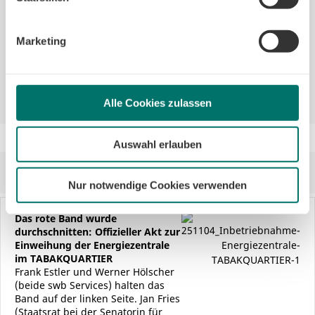
swb AG
und Sie können sie jederzeit für die Zukunft widerrufen oder
Unternehmenskommunikation
ändern. Sofern Sie Ihre Einwilligung nicht erteilen,
beschränken wir den Einsatz der Cookies auf das notwendige
Theodor-Heuss-Allee 20
Marketing
Minimum, um die Seite betreiben zu können.
28215 Bremen
T 0421 359-2049
presse@swb-gruppe.de
Alle Cookies zulassen
Auswahl erlauben
Downloads
Nur notwendige Cookies verwenden
Das rote Band wurde
durchschnitten: Offizieller Akt zur
Einweihung der Energiezentrale
im TABAKQUARTIER
Frank Estler und Werner Hölscher
(beide swb Services) halten das
Band auf der linken Seite. Jan Fries
(Staatsrat bei der Senatorin für