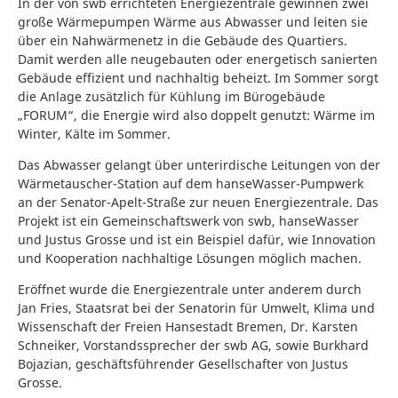
In der von swb errichteten Energiezentrale gewinnen zwei
große Wärmepumpen Wärme aus Abwasser und leiten sie
über ein Nahwärmenetz in die Gebäude des Quartiers.
Damit werden alle neugebauten oder energetisch sanierten
Gebäude effizient und nachhaltig beheizt. Im Sommer sorgt
die Anlage zusätzlich für Kühlung im Bürogebäude
„FORUM“, die Energie wird also doppelt genutzt: Wärme im
Winter, Kälte im Sommer.
Das Abwasser gelangt über unterirdische Leitungen von der
Wärmetauscher-Station auf dem hanseWasser-Pumpwerk
an der Senator-Apelt-Straße zur neuen Energiezentrale. Das
Projekt ist ein Gemeinschaftswerk von swb, hanseWasser
und Justus Grosse und ist ein Beispiel dafür, wie Innovation
und Kooperation nachhaltige Lösungen möglich machen.
Eröffnet wurde die Energiezentrale unter anderem durch
Jan Fries, Staatsrat bei der Senatorin für Umwelt, Klima und
Wissenschaft der Freien Hansestadt Bremen, Dr. Karsten
Schneiker, Vorstandssprecher der swb AG, sowie Burkhard
Bojazian, geschäftsführender Gesellschafter von Justus
Grosse.