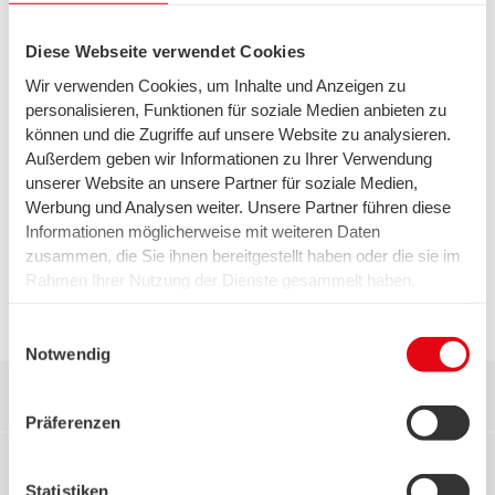
www.tabakquartier.com
Ansprechpersonen für Medien:
Diese Webseite verwendet Cookies
swb AG
Wir verwenden Cookies, um Inhalte und Anzeigen zu
Niklas Oberbach
personalisieren, Funktionen für soziale Medien anbieten zu
Pressesprecher
können und die Zugriffe auf unsere Website zu analysieren.
Tel.: +49 421 359-2049
Mail:
niklas.oberbach@swb-gruppe.de
Außerdem geben wir Informationen zu Ihrer Verwendung
unserer Website an unsere Partner für soziale Medien,
Justus Grosse Immobilienunternehmen
Werbung und Analysen weiter. Unsere Partner führen diese
Lena Schwantje
Informationen möglicherweise mit weiteren Daten
Leiterin Marketing und Kommunikation
zusammen, die Sie ihnen bereitgestellt haben oder die sie im
Tel.: +49 421 30806-894
Rahmen Ihrer Nutzung der Dienste gesammelt haben.
Mail:
l.schwantje@justus-grosse.de
Wir setzen in diesem Rahmen auch Dienstleister in den
USA ein, wo kein angemessenes Datenschutzniveau
Einwilligungsauswahl
existiert. Das birgt das Risiko des unbemerkten Zugriffs
Notwendig
durch Behörden, das Fehlen von Betroffenenrechten,
Kontakt:
fehlende Rechtsmittel und den Kontrollverlust über Ihre
Präferenzen
Daten.
Weitere Informationen finden Sie unter "Details" sowie in
Niklas Oberbach
unserer Datenschutzerklärung. Ihre Einwilligung ist freiwillig
Statistiken