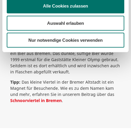
Ahoi 69 vertrieben. Dabei handelt es sich um eine Reihe
Alle Cookies zulassen
von Bieren, die seit 2015 hergestellt und sowohl in
Geschäften wie auch Bars erworben werden können.
Dazu zählen unter anderem Pils und Lager, aber auch
Auswahl erlauben
ein Cider befindet sich im Sortiment.
8. Schnoor Bräu
Nur notwendige Cookies verwenden
Das Schnoor Bräu ist keine eigene Brauerei, wohl aber
ein Bier aus Bremen. Das dunkle, süffige Bier wurde
1999 erstmal für die Gaststätte Kleiner Olymp gebraut.
Seitdem ist es dort erhältlich und wird inzwischen auch
in Flaschen abgefüllt verkauft.
Tipp:
Das kleine Viertel in der Bremer Altstadt ist ein
Magnet für Besuchende. Wie es zu dem Namen kam
und mehr, erfahren Sie in unserem Beitrag über das
Schnoorviertel in Bremen
.