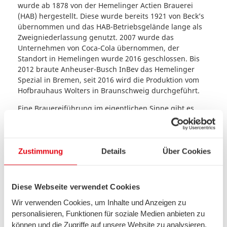
wurde ab 1878 von der Hemelinger Actien Brauerei
(HAB) hergestellt. Diese wurde bereits 1921 von Beck’s
übernommen und das HAB-Betriebsgelände lange als
Zweigniederlassung genutzt. 2007 wurde das
Unternehmen von Coca-Cola übernommen, der
Standort in Hemelingen wurde 2016 geschlossen. Bis
2012 braute Anheuser-Busch InBev das Hemelinger
Spezial in Bremen, seit 2016 wird die Produktion vom
Hofbrauhaus Wolters in Braunschweig durchgeführt.
Eine Brauereiführung im eigentlichen Sinne gibt es
beim Hemelinger entsprechend nicht. Im Sortiment
befinden sich unterschiedliche Sorten, darunter z. B.
ein Pils und ein Dunkles, aber auch ein Cola-Mix. Am
bekanntesten ist die Sorte Hemelinger Spezial, ein
Zustimmung
Details
Über Cookies
untergäriges Schankbier, welches sich nach wie vor
großer Beliebtheit erfreut.
Diese Webseite verwendet Cookies
6. Schüttinger
Wir verwenden Cookies, um Inhalte und Anzeigen zu
Schüttinger versteht sich als erste Bremer
personalisieren, Funktionen für soziale Medien anbieten zu
Gasthausbrauerei. Ziel des Unternehmens ist es,
können und die Zugriffe auf unsere Website zu analysieren.