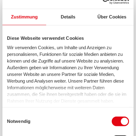
также трубопроводы отопления и горячей воды
необходимо теплоизолировать. Между прочим:
трубы можно изолировать и самостоятельно.
Zustimmung
Details
Über Cookies
Стоит просто заехать в строительный
супермаркет!
Diese Webseite verwendet Cookies
Wir verwenden Cookies, um Inhalte und Anzeigen zu
3. Тепловых потерь не должно быть
personalisieren, Funktionen für soziale Medien anbieten zu
können und die Zugriffe auf unsere Website zu analysieren.
Außerdem geben wir Informationen zu Ihrer Verwendung
акрытые рольставни и гардины снижают
unserer Website an unsere Partner für soziale Medien,
тепловые потери через окна. Изолированные
Werbung und Analysen weiter. Unsere Partner führen diese
ниши радиаторов отопления снижают расходы
Informationen möglicherweise mit weiteren Daten
на отопление на 4 %.
zusammen, die Sie ihnen bereitgestellt haben oder die sie im
Rahmen Ihrer Nutzung der Dienste gesammelt haben.
Wir setzen in diesem Rahmen auch Dienstleister in den
4. Правильное отопление экономит реальные
USA ein, wo kein angemessenes Datenschutzniveau
Einwilligungsauswahl
деньги
existiert. Das birgt das Risiko des unbemerkten Zugriffs
Notwendig
durch Behörden, das Fehlen von Betroffenenrechten,
fehlende Rechtsmittel und den Kontrollverlust über Ihre