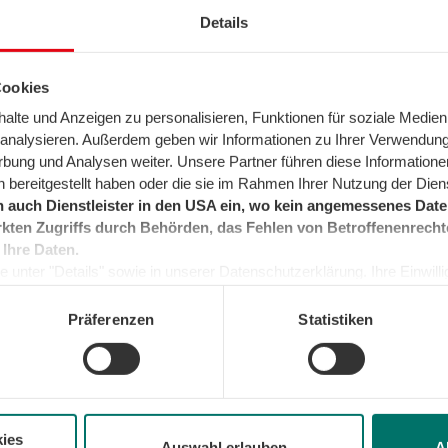
Details
elfen Ihnen bei technischen Pro
Cookies
lte und Anzeigen zu personalisieren, Funktionen für soziale Medien
u analysieren. Außerdem geben wir Informationen zu Ihrer Verwendun
rbung und Analysen weiter. Unsere Partner führen diese Informatione
Technische Servi
en Ihre E-Mail-Adresse
 bereitgestellt haben oder die sie im Rahmen Ihrer Nutzung der Die
nderbird abrufen, können
 auch Dienstleister in den USA ein, wo kein angemessenes Daten
T 0800 1027000
ht finden. Oder Sie
kten Zugriffs durch Behörden, das Fehlen von Betroffenenrecht
mputer-Experte in Ihrer
Bei technischen Fragen 
 Ihre Daten.
 unter "Details" sowie in unserer Datenschutzerklärung. Ihre Einwilligu
Rund um die Uhr für Sie 
kunft widerrufen oder ändern. Sofern Sie Ihre Einwilligung nicht erteil
en Sie sich irgendwann
Bei Rückruf zu technisch
e Minimum, um die Seite betreiben zu können.
Präferenzen
Statistiken
 und gerne
ben wir Ihnen die
, Telefon und TV
Ihre Mail an u
onisch weiter.
ies
Auswahl erlauben
A