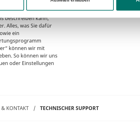
Rückrufservi
 ist oder
ls beschreiben kann,
. Alles, was Sie dafür
owie ein
wartungsprogramm
er“ können wir mit
eben. So können wir uns
en oder Einstellungen
E & KONTAKT
/
TECHNISCHER SUPPORT