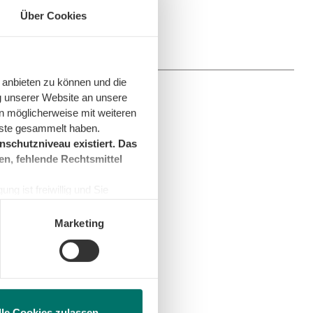
Über Cookies
blemen
 anbieten zu können und die
g unserer Website an unsere
n möglicherweise mit weiteren
ce-Hotline
nste gesammelt haben.
schutzniveau existiert. Das
en, fehlende Rechtsmittel
& Störungen
ng ist freiwillig und Sie
zu erreichen
en, beschränken wir den Einsatz
en Fragen: 99 ct/min
Marketing
ns
lle Cookies zulassen