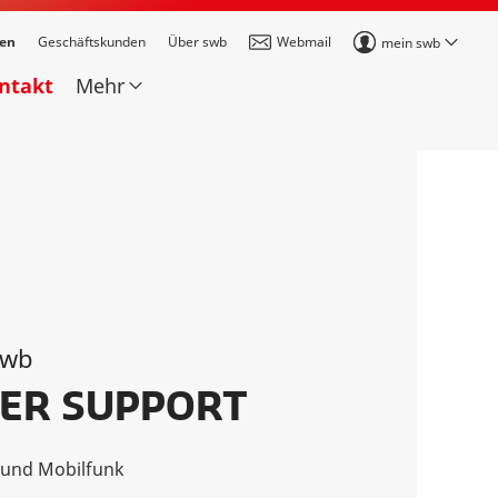
den
Geschäftskunden
Über swb
Webmail
mein swb
ontakt
Mehr
swb
ER SUPPORT
t und Mobilfunk