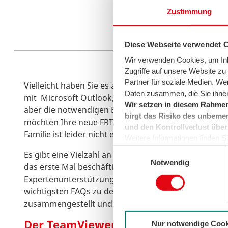
Zustimmung
Wir h
Diese Webseite verwendet 
Wir verwenden Cookies, um Inha
Zugriffe auf unsere Website z
Partner für soziale Medien, We
Vielleicht haben Sie es auch schon erlebt: Sie möcht
Daten zusammen, die Sie ihnen
mit Microsoft Outlook, Apple Mail oder Mozilla Thu
Wir setzen in diesem Rahmen
aber die notwendigen Einstellungen im Programm nic
birgt das Risiko des unbemer
möchten Ihre neue FRITZ!Box einrichten, und der Co
und den Kontrollverlust über
Familie ist leider nicht erreichbar.
Weitere Informationen finden Sie
können sie jederzeit für die Zu
Einwilligungsauswahl
Es gibt eine Vielzahl an technischen Fragen, mit den
der Cookies auf das notwendig
Notwendig
das erste Mal beschäftigen möchten (oder müssen)
Expertenunterstützung zur Seite hätten. Deshalb ha
wichtigsten FAQs zu den Themen Internet, Mobilfunk
zusammengestellt und helfen Ihnen auch gerne telef
Der TeamViewer-Fernzugriff
Nur notwendige Cook