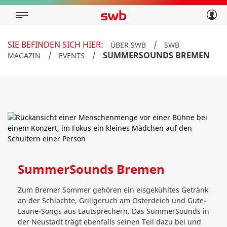
Geschäftskunden
Privatkunden
Über swb
Geschäftskunden
SIE BEFINDEN SICH HIER:
/
ÜBER SWB
SWB
Über swb
/
/
SUMMERSOUNDS BREMEN
MAGAZIN
EVENTS
SummerSounds Bremen
Zum Bremer Sommer gehören ein eisgekühltes Getränk
an der Schlachte, Grillgeruch am Osterdeich und Gute-
Laune-Songs aus Lautsprechern. Das SummerSounds in
der Neustadt trägt ebenfalls seinen Teil dazu bei und