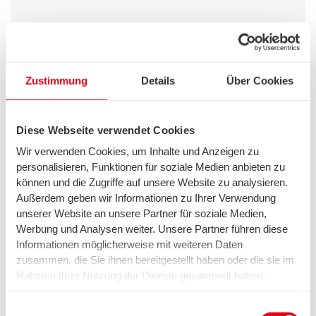
Nachhaltigkeit
Urban Gardening: grüne Oasen in der
Zustimmung
Details
Über Cookies
Stadt
Diese Webseite verwendet Cookies
Wir verwenden Cookies, um Inhalte und Anzeigen zu
personalisieren, Funktionen für soziale Medien anbieten zu
können und die Zugriffe auf unsere Website zu analysieren.
Außerdem geben wir Informationen zu Ihrer Verwendung
unserer Website an unsere Partner für soziale Medien,
Werbung und Analysen weiter. Unsere Partner führen diese
Informationen möglicherweise mit weiteren Daten
zusammen, die Sie ihnen bereitgestellt haben oder die sie im
Nachhaltigkeit
Rahmen Ihrer Nutzung der Dienste gesammelt haben.
Nachhaltiges bauen: Architektur der
Wir setzen in diesem Rahmen auch Dienstleister in den
Zukunft
USA ein, wo kein angemessenes Datenschutzniveau
Einwilligungsauswahl