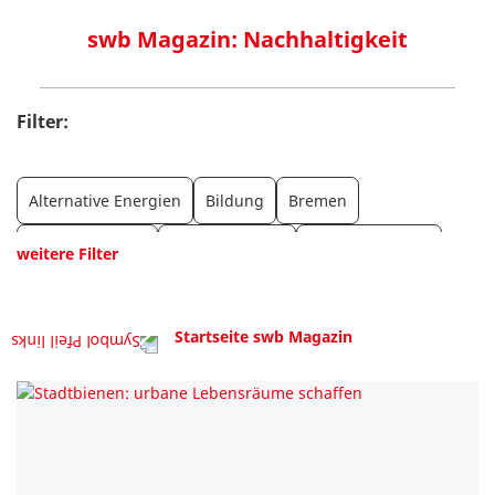
swb Magazin: Nachhaltigkeit
Filter:
Alternative Energien
Bildung
Bremen
Elektromobilität
Energie sparen
Haus Eigenheim
weitere Filter
Haushaltstipps
Internet
Müll und Verwertung
Startseite swb Magazin
Natur
Sport und Bewegung
Technik
Wasser