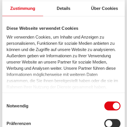
Zustimmung
Details
Über Cookies
Diese Webseite verwendet Cookies
Nachhaltigkeit
Wir verwenden Cookies, um Inhalte und Anzeigen zu
Igel im Garten –
personalisieren, Funktionen für soziale Medien anbieten zu
was tun?
können und die Zugriffe auf unsere Website zu analysieren.
Außerdem geben wir Informationen zu Ihrer Verwendung
unserer Website an unsere Partner für soziale Medien,
Werbung und Analysen weiter. Unsere Partner führen diese
Informationen möglicherweise mit weiteren Daten
zusammen, die Sie ihnen bereitgestellt haben oder die sie im
Rahmen Ihrer Nutzung der Dienste gesammelt haben.
Wir setzen in diesem Rahmen auch Dienstleister in den
USA ein, wo kein angemessenes Datenschutzniveau
Einwilligungsauswahl
existiert. Das birgt das Risiko des unbemerkten Zugriffs
Notwendig
durch Behörden, das Fehlen von Betroffenenrechten,
fehlende Rechtsmittel und den Kontrollverlust über Ihre
Nachhaltigkeit
Präferenzen
Daten.