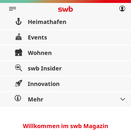
Geschäftskunden
Privatkunden
Über swb
Geschäftskunden
Heimathafen
Über swb
Events
Wohnen
swb Insider
Innovation
Mehr
Willkommen im swb Magazin