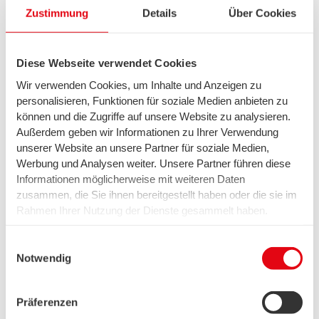
Zustimmung
Details
Über Cookies
Diese Webseite verwendet Cookies
Nachhaltigkeit
Wir verwenden Cookies, um Inhalte und Anzeigen zu
Was ist
personalisieren, Funktionen für soziale Medien anbieten zu
Geocaching?
können und die Zugriffe auf unsere Website zu analysieren.
Außerdem geben wir Informationen zu Ihrer Verwendung
unserer Website an unsere Partner für soziale Medien,
Werbung und Analysen weiter. Unsere Partner führen diese
Informationen möglicherweise mit weiteren Daten
zusammen, die Sie ihnen bereitgestellt haben oder die sie im
Rahmen Ihrer Nutzung der Dienste gesammelt haben.
Wir setzen in diesem Rahmen auch Dienstleister in den
USA ein, wo kein angemessenes Datenschutzniveau
Einwilligungsauswahl
existiert. Das birgt das Risiko des unbemerkten Zugriffs
Notwendig
durch Behörden, das Fehlen von Betroffenenrechten,
fehlende Rechtsmittel und den Kontrollverlust über Ihre
Nachhaltigkeit
Präferenzen
Daten.
Was ist