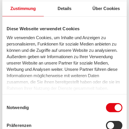
Zustimmung
Details
Über Cookies
Diese Webseite verwendet Cookies
Nachhaltigkeit
Wir verwenden Cookies, um Inhalte und Anzeigen zu
Was sind
personalisieren, Funktionen für soziale Medien anbieten zu
PFAS?
können und die Zugriffe auf unsere Website zu analysieren.
Außerdem geben wir Informationen zu Ihrer Verwendung
unserer Website an unsere Partner für soziale Medien,
Werbung und Analysen weiter. Unsere Partner führen diese
Informationen möglicherweise mit weiteren Daten
zusammen, die Sie ihnen bereitgestellt haben oder die sie im
Rahmen Ihrer Nutzung der Dienste gesammelt haben.
Wir setzen in diesem Rahmen auch Dienstleister in den
USA ein, wo kein angemessenes Datenschutzniveau
Einwilligungsauswahl
existiert. Das birgt das Risiko des unbemerkten Zugriffs
Notwendig
durch Behörden, das Fehlen von Betroffenenrechten,
fehlende Rechtsmittel und den Kontrollverlust über Ihre
Innovation
Präferenzen
Daten.