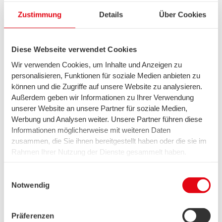
Zustimmung
Details
Über Cookies
Diese Webseite verwendet Cookies
Wohnen & Arbeiten
Wir verwenden Cookies, um Inhalte und Anzeigen zu
Tipps gegen Handynacken
personalisieren, Funktionen für soziale Medien anbieten zu
& Handydaumen
können und die Zugriffe auf unsere Website zu analysieren.
Außerdem geben wir Informationen zu Ihrer Verwendung
unserer Website an unsere Partner für soziale Medien,
Werbung und Analysen weiter. Unsere Partner führen diese
Informationen möglicherweise mit weiteren Daten
zusammen, die Sie ihnen bereitgestellt haben oder die sie im
Rahmen Ihrer Nutzung der Dienste gesammelt haben.
Wir setzen in diesem Rahmen auch Dienstleister in den
USA ein, wo kein angemessenes Datenschutzniveau
Einwilligungsauswahl
existiert. Das birgt das Risiko des unbemerkten Zugriffs
Notwendig
durch Behörden, das Fehlen von Betroffenenrechten,
fehlende Rechtsmittel und den Kontrollverlust über Ihre
Wohnen & Arbeiten
Präferenzen
Daten.