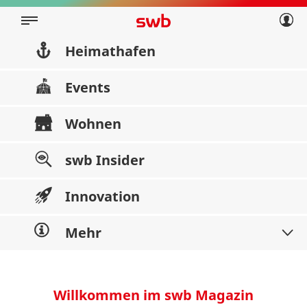
Geschäftskunden
Privatkunden
Über swb
Geschäftskunden
Heimathafen
Über swb
Events
Wohnen
swb Insider
Innovation
Mehr
Willkommen im swb Magazin