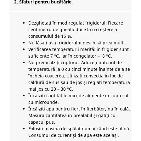
2. Sfaturi pentru bucătărie
Dezghețați în mod regulat frigiderul: Fiecare
centimetru de gheață duce la o creștere a
consumului de 15 %.
Nu lăsați ușa frigiderului deschisă prea mult.
Verificarea temperaturii merită: în frigider sunt
suficiente 7 °C, iar în congelator –18 °C.
Nu preîncălziți cuptorul. Aduceți butonul de
temperatură la 0 cu cinci minute înainte de a se
încheia coacerea. Utilizați convecția în loc de
căldură de sus sau de jos și reglați temperatura
mai jos cu 20 – 30 °C.
Încălziți cantitățile mici de alimente în cuptorul
cu microunde.
Încălziți apa pentru fiert în fierbător, nu în oală.
Măsura cantitatea în prealabil și gătiți cu
capacul pus.
Folosiți mașina de spălat numai când este plină.
Consumul de curent și de apă este același.