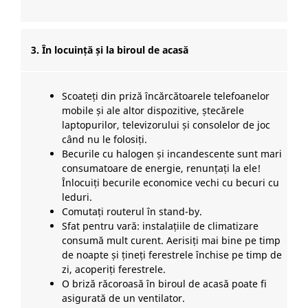
3. În locuință și la biroul de acasă
Scoateți din priză încărcătoarele telefoanelor
mobile și ale altor dispozitive, ștecărele
laptopurilor, televizorului și consolelor de joc
când nu le folosiți.
Becurile cu halogen și incandescente sunt mari
consumatoare de energie, renunțați la ele!
Înlocuiți becurile economice vechi cu becuri cu
leduri.
Comutați routerul în stand-by.
Sfat pentru vară: instalațiile de climatizare
consumă mult curent. Aerisiți mai bine pe timp
de noapte și țineți ferestrele închise pe timp de
zi, acoperiți ferestrele.
O briză răcoroasă în biroul de acasă poate fi
asigurată de un ventilator.