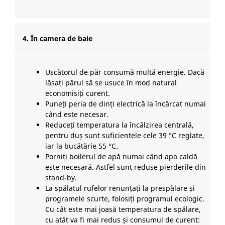
4. În camera de baie
Uscătorul de păr consumă multă energie. Dacă
lăsați părul să se usuce în mod natural
economisiți curent.
Puneți peria de dinți electrică la încărcat numai
când este necesar.
Reduceți temperatura la încălzirea centrală,
pentru duș sunt suficientele cele 39 °C reglate,
iar la bucătărie 55 °C.
Porniți boilerul de apă numai când apa caldă
este necesară. Astfel sunt reduse pierderile din
stand-by.
La spălatul rufelor renunțați la prespălare și
programele scurte, folosiți programul ecologic.
Cu cât este mai joasă temperatura de spălare,
cu atât va fi mai redus și consumul de curent: