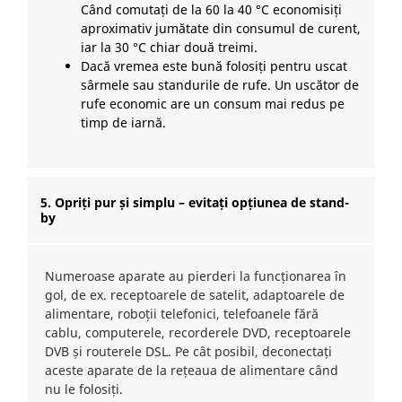
Când comutați de la 60 la 40 °C economisiți
aproximativ jumătate din consumul de curent,
iar la 30 °C chiar două treimi.
Dacă vremea este bună folosiți pentru uscat
sârmele sau standurile de rufe. Un uscător de
rufe economic are un consum mai redus pe
timp de iarnă.
5. Opriți pur și simplu – evitați opțiunea de stand-
by
Numeroase aparate au pierderi la funcționarea în
gol, de ex. receptoarele de satelit, adaptoarele de
alimentare, roboții telefonici, telefoanele fără
cablu, computerele, recorderele DVD, receptoarele
DVB și routerele DSL. Pe cât posibil, deconectați
aceste aparate de la rețeaua de alimentare când
nu le folosiți.