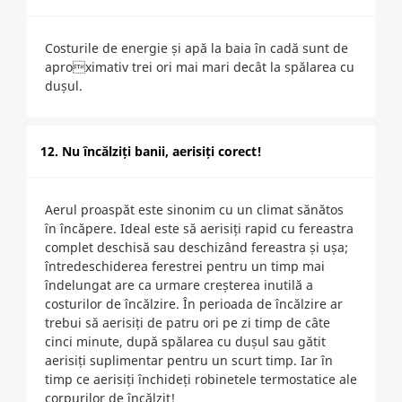
Costurile de energie și apă la baia în cadă sunt de
aproximativ trei ori mai mari decât la spălarea cu
dușul.
12. Nu încălziți banii, aerisiți corect!
Aerul proaspăt este sinonim cu un climat sănătos
în încăpere. Ideal este să aerisiți rapid cu fereastra
complet deschisă sau deschizând fereastra și ușa;
întredeschiderea ferestrei pentru un timp mai
îndelungat are ca urmare creșterea inutilă a
costurilor de încălzire. În perioada de încălzire ar
trebui să aerisiți de patru ori pe zi timp de câte
cinci minute, după spălarea cu dușul sau gătit
aerisiți suplimentar pentru un scurt timp. Iar în
timp ce aerisiți închideți robinetele termostatice ale
corpurilor de încălzit!