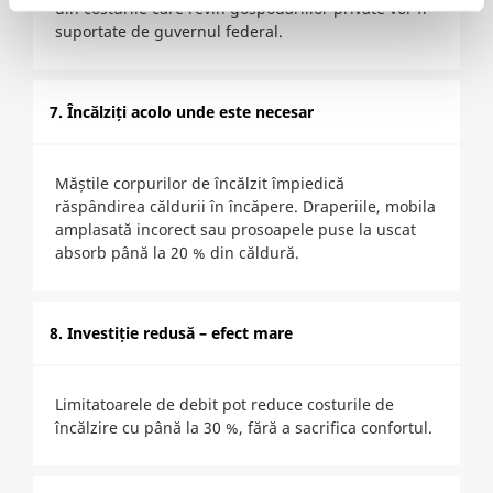
din costurile care revin gospodăriilor private vor fi
suportate de guvernul federal.
7. Încălziți acolo unde este necesar
Măștile corpurilor de încălzit împiedică
răspândirea căldurii în încăpere. Draperiile, mobila
amplasată incorect sau prosoapele puse la uscat
absorb până la 20 % din căldură.
8. Investiție redusă – efect mare
Limitatoarele de debit pot reduce costurile de
încălzire cu până la 30 %, fără a sacrifica confortul.