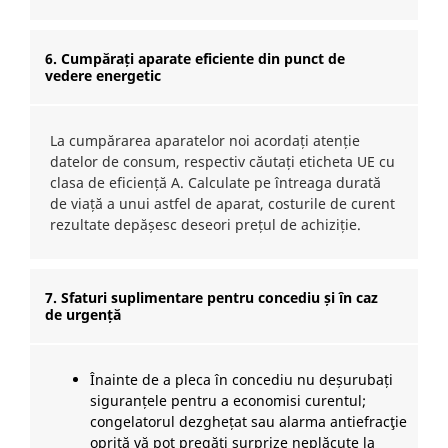
6. Cumpărați aparate eficiente din punct de
vedere energetic
La cumpărarea aparatelor noi acordați atenție
datelor de consum, respectiv căutați eticheta UE cu
clasa de eficiență A. Calculate pe întreaga durată
de viață a unui astfel de aparat, costurile de curent
rezultate depășesc deseori prețul de achiziție.
7. Sfaturi suplimentare pentru concediu și în caz
de urgență
Înainte de a pleca în concediu nu deșurubați
siguranțele pentru a economisi curentul;
congelatorul dezghețat sau alarma antiefracţie
oprită vă pot pregăti surprize neplăcute la