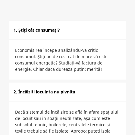
1. Știți cât consumați?
Economisirea începe analizându-vă critic
consumul. Știți pe de rost cât de mare vă este
consumul energetic? Studiați-vă factura de
energie. Chiar dacă durează puțin: merită!
2. Încălziți locuința nu pivnița
Dacă sistemul de încălzire se află în afara spațiului
de locuit sau în spații neutilizate, așa cum este
subsolul tehnic, boilerele, centralele termice și
țevile trebuie să fie izolate. Apropo: puteți izola