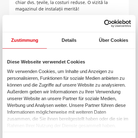
chiar dvs. țevile, la costuri reduse. O vizită la
magazinul de instalații merită!
3. Nu trebuie să existe pierderi de căldură
Zustimmung
Details
Über Cookies
Jaluzelele și draperiile închise reduc pierderile de
căldură pe la ferestre. Nișele izolate ale corpurilor
Diese Webseite verwendet Cookies
de încălzit duc la economii de încălzire de până la 4
Wir verwenden Cookies, um Inhalte und Anzeigen zu
%.
personalisieren, Funktionen für soziale Medien anbieten zu
können und die Zugriffe auf unsere Website zu analysieren.
Außerdem geben wir Informationen zu Ihrer Verwendung
4. Încălzirea corectă economisește bani
unserer Website an unsere Partner für soziale Medien,
Werbung und Analysen weiter. Unsere Partner führen diese
Informationen möglicherweise mit weiteren Daten
Unora le place zăpușeala și se miră de costurile de
zusammen, die Sie ihnen bereitgestellt haben oder die sie im
încălzire ridicate. Fiecare grad mai puțin din
Rahmen Ihrer Nutzung der Dienste gesammelt haben.
cameră înseamnă economii la încălzire de
Wir setzen in diesem Rahmen auch Dienstleister in den
aproximativ 6 %.