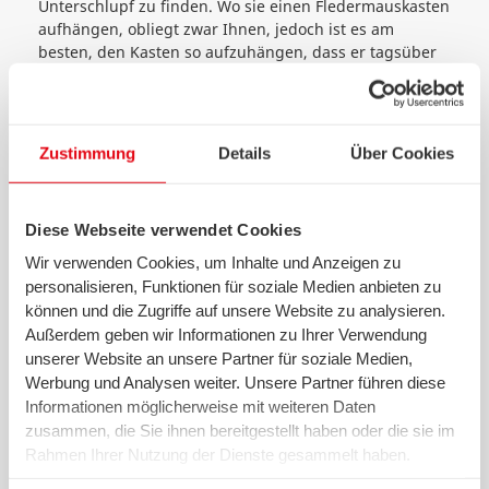
Unterschlupf zu finden. Wo sie einen Fledermauskasten
aufhängen, obliegt zwar Ihnen, jedoch ist es am
besten, den Kasten so aufzuhängen, dass er tagsüber
sowohl Sonne als auch Schatten erhält. Bis
Fledermäuse einziehen, kann es jedoch einige Zeit
dauern.
Zustimmung
Details
Über Cookies
Spenden
Es gibt viele Vereine und Gruppen, die sich für den
Schutz der Fledermäuse einsetzen, so zum Beispiel der
Diese Webseite verwendet Cookies
Naturschutzbund Deutschland e. V. (NABU).
Wir verwenden Cookies, um Inhalte und Anzeigen zu
Lichtquellen ausschalten
personalisieren, Funktionen für soziale Medien anbieten zu
können und die Zugriffe auf unsere Website zu analysieren.
Fledermäuse mögen es dunkel. Das heißt, falls Sie
Außerdem geben wir Informationen zu Ihrer Verwendung
Fledermäuse bei sich beherbergen oder Sie vermuten,
unserer Website an unsere Partner für soziale Medien,
dass die Tiere bei Ihnen Unterschlupf gefunden haben,
Werbung und Analysen weiter. Unsere Partner führen diese
schalten Sie Lichtquellen an Hausfassaden aus.
Informationen möglicherweise mit weiteren Daten
Übrigens:
Falls bei Ihnen zuhause auch einmal das
zusammen, die Sie ihnen bereitgestellt haben oder die sie im
Licht aufgrund eines Stromausfalls ausgeht, sollten Sie
Rahmen Ihrer Nutzung der Dienste gesammelt haben.
gut vorbereitet sein. Für den Fall der Fälle finden Sie
Wir setzen in diesem Rahmen auch Dienstleister in den