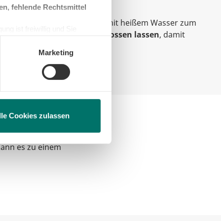
auert.
en, fehlende Rechtsmittel
hränken wird meist ein Topf mit heißem Wasser zum
ng ist freiwillig und Sie
ollten Sie
die Tür eher geschlossen lassen
, damit
en, beschränken wir den Einsatz
teilt.
Marketing
lle Cookies zulassen
s Enteisen auf diese
kann es zu einem