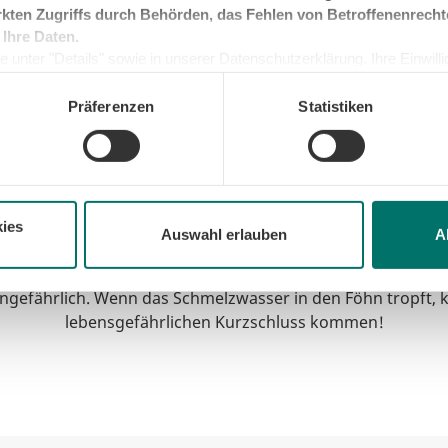
der Prozess sehr lange d
kten Zugriffs durch Behörden, das Fehlen von Betroffenenrecht
 Ihre Daten.
Bei gewöhnlichen Kühlsc
 unter "Details" sowie in unserer Datenschutzerklärung. Ihre Einwilligu
Abtauen genutzt, dabei s
kunft widerrufen oder ändern. Sofern Sie Ihre Einwilligung nicht erteil
sich die Wärme besser ver
e Minimum, um die Seite betreiben zu können.
Präferenzen
Statistiken
ies
Auswahl erlauben
A
n mit einem Föhn mag den Vorgang beschleunigen, aber da
 ungefährlich. Wenn das Schmelzwasser in den Föhn tropft, 
lebensgefährlichen Kurzschluss kommen!