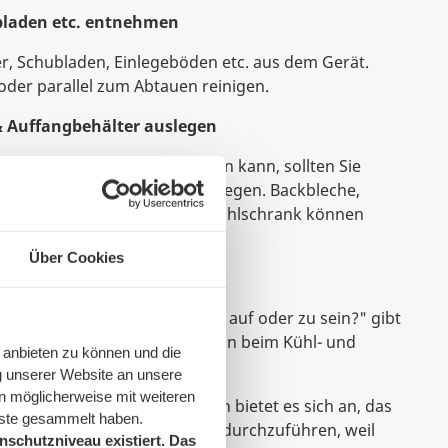
ubladen etc. entnehmen
r, Schubladen, Einlegeböden etc. aus dem Gerät.
oder parallel zum Abtauen reinigen.
 & Auffangbehälter auslegen
 vom Eis aufgefangen werden kann, sollten Sie
cher vor dem Kühlgerät auslegen. Backbleche,
 andere Auffangbehälter im Kühlschrank können
chmelzwasser aufzufangen.
Über Cookies
bwarten
im Kühlschrankabtauen die Tür auf oder zu sein?" gibt
ort, aber in der Regel lässt man beim Kühl- und
 anbieten zu können und die
e Tür offen.
g unserer Website an unsere
n möglicherweise mit weiteren
rschränken und Gefriertruhen bietet es sich an, das
nste gesammelt haben.
 Tür oder Klappe
über Nacht durchzuführen, weil
schutzniveau existiert. Das