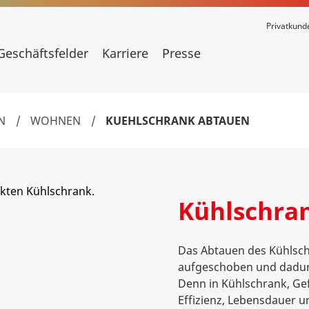
Privatkund
Geschäftsfelder
Karriere
Presse
N
/
WOHNEN
/
KUEHLSCHRANK ABTAUEN
Kühlschran
Das Abtauen des Kühlschr
aufgeschoben und dadurc
Denn in Kühlschrank, Gef
Effizienz, Lebensdauer 