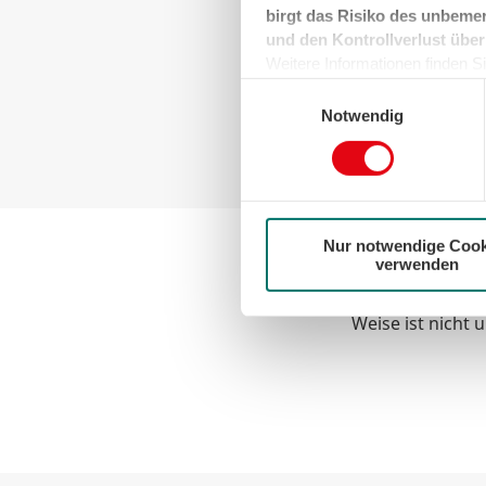
birgt das Risiko des unbemer
und den Kontrollverlust über
Weitere Informationen finden Sie
können sie jederzeit für die Zu
Einwilligungsauswahl
der Cookies auf das notwendig
Notwendig
Nur notwendige Cook
verwenden
Achtung:
Das Abtaue
Weise ist nicht