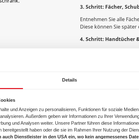
3. Schritt: Fächer, Sch
Entnehmen Sie alle Fäche
Diese können Sie später 
4. Schritt: Handtücher
Damit das Schmelzwasser
genug saugstarke Handtü
Schüsseln, Schalen oder
ebenfalls helfen, das S
Details
5. Schritt: abtauen & a
Auf die Frage "Sollte be
Cookies
es keine eindeutige Antw
lte und Anzeigen zu personalisieren, Funktionen für soziale Medien
Gefrierschrankabtauen di
u analysieren. Außerdem geben wir Informationen zu Ihrer Verwendun
rbung und Analysen weiter. Unsere Partner führen diese Informatione
Beim Enteisen von Gefrie
 bereitgestellt haben oder die sie im Rahmen Ihrer Nutzung der Die
Abtauen mit geöffneter
 auch Dienstleister in den USA ein, wo kein angemessenes Daten