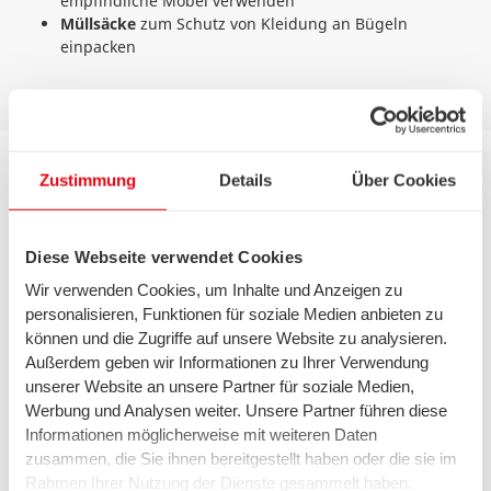
empfindliche Möbel verwenden
Müllsäcke
zum Schutz von Kleidung an Bügeln
einpacken
Zustimmung
Details
Über Cookies
Diese Webseite verwendet Cookies
Nachdem Sie alles eingeladen haben und am Zielort
Wir verwenden Cookies, um Inhalte und Anzeigen zu
angelangt sind, überlegen Sie sich, wer das Ausladen
personalisieren, Funktionen für soziale Medien anbieten zu
koordinieren soll. Am besten leiten Sie die helfenden
können und die Zugriffe auf unsere Website zu analysieren.
Hände bzw. das Umzugsunternehmen an, wo was
Außerdem geben wir Informationen zu Ihrer Verwendung
hinkommen soll. Diese Liste kann helfen:
unserer Website an unsere Partner für soziale Medien,
Werbung und Analysen weiter. Unsere Partner führen diese
Umzugscheckliste fürs Ausladen
Informationen möglicherweise mit weiteren Daten
Koordination
beim Ausladen sollte eine Person
zusammen, die Sie ihnen bereitgestellt haben oder die sie im
übernehmen
Rahmen Ihrer Nutzung der Dienste gesammelt haben.