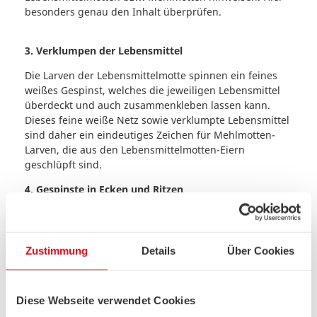
besonders genau den Inhalt überprüfen.
3. Verklumpen der Lebensmittel
Die Larven der Lebensmittelmotte spinnen ein feines
weißes Gespinst, welches die jeweiligen Lebensmittel
überdeckt und auch zusammenkleben lassen kann.
Dieses feine weiße Netz sowie verklumpte Lebensmittel
sind daher ein eindeutiges Zeichen für Mehlmotten-
Larven, die aus den Lebensmittelmotten-Eiern
geschlüpft sind.
4. Gespinste in Ecken und Ritzen
Nicht nur in Verpackungen und in Lebensmitteln selbst
können die Gespinste der Mehlmotten auftreten,
sondern auch in sämtlichen Ecken und Ritzen der
Zustimmung
Details
Über Cookies
Küche oder Vorratskammer. Die Insekten bevorzugen
dafür vornehmlich dunkle Bereiche, weshalb Sie auch
hinten in Ihren Küchenschränken und anderen dunklen
Diese Webseite verwendet Cookies
Ecken nachschauen sollten, ob Sie die kleinen Nester