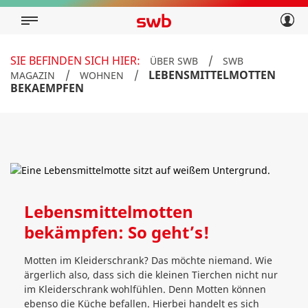
Geschäftskunden
Privatkunden
Über swb
Geschäftskunden
SIE BEFINDEN SICH HIER:
/
ÜBER SWB
SWB
Über swb
/
/
LEBENSMITTELMOTTEN
MAGAZIN
WOHNEN
BEKAEMPFEN
Lebensmittelmotten
bekämpfen: So geht’s!
Motten im Kleiderschrank? Das möchte niemand. Wie
ärgerlich also, dass sich die kleinen Tierchen nicht nur
im Kleiderschrank wohlfühlen. Denn Motten können
ebenso die Küche befallen. Hierbei handelt es sich