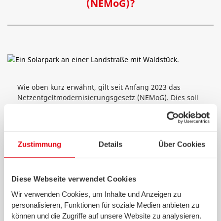
(NEMoG)?
Wie oben kurz erwähnt, gilt seit Anfang 2023 das
Netzentgeltmodernisierungsgesetz (NEMoG). Dies soll
die Ungleichheit der Netzentgelte zwischen
verschiedenen Regionen ausgleichen. Anlass dafür
war, dass Verbrauchende in dünn besiedelten Gebieten
höhere Netzentgelte zahlen.
Zustimmung
Details
Über Cookies
Ein weiter Grund war, dass Regionen, die viel für den
Ausbau von erneuerbaren Energien zum Beispiel in
Form von
Solarparks
oder
Windkraftanlagen
getan
Diese Webseite verwendet Cookies
haben, auch höhere Netzentgelte zahlen mussten. So
Wir verwenden Cookies, um Inhalte und Anzeigen zu
schlug sich die hohe Einspeisung erneuerbarer
personalisieren, Funktionen für soziale Medien anbieten zu
Energien mit vergleichsweise geringer lokaler
können und die Zugriffe auf unsere Website zu analysieren.
Nachfrage sowie den zusätzlichen Mehraufwand in