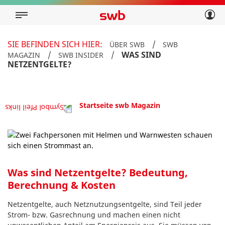
Geschäftskunden
Privatkunden
Über swb
Geschäftskunden
SIE BEFINDEN SICH HIER:
/
ÜBER SWB
SWB
Über swb
/
/
WAS SIND
MAGAZIN
SWB INSIDER
NETZENTGELTE?
Startseite swb Magazin
Was sind Netzentgelte? Bedeutung,
Berechnung & Kosten
Netzentgelte, auch Netznutzungsentgelte, sind Teil jeder
Strom- bzw. Gasrechnung und machen einen nicht