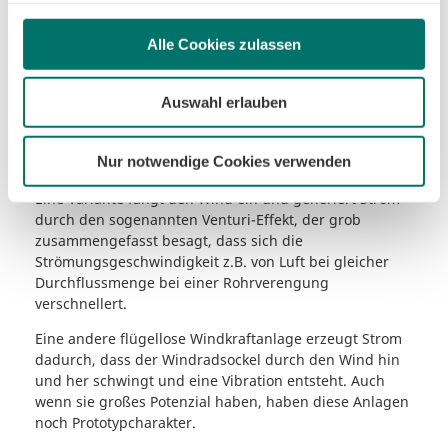
Unterart der Darrieus-Rotoren sind und sich in der
Form eines „H“ präsentieren. Diese Anlagentypen
Alle Cookies zulassen
spielen aber für die Stromerzeugung im kommerziellen
Maßstab keine Rolle.
Auswahl erlauben
c) Flügellose Windkraftanlagen
Eine recht neue Erfindung sind flügellose
Nur notwendige Cookies verwenden
Windkraftanlagen. Hier gibt es verschiedene Varianten:
Eine Variante fängt den Wind ein und generiert Strom
durch den sogenannten Venturi-Effekt, der grob
zusammengefasst besagt, dass sich die
Strömungsgeschwindigkeit z.B. von Luft bei gleicher
Durchflussmenge bei einer Rohrverengung
verschnellert.
Eine andere flügellose Windkraftanlage erzeugt Strom
dadurch, dass der Windradsockel durch den Wind hin
und her schwingt und eine Vibration entsteht. Auch
wenn sie großes Potenzial haben, haben diese Anlagen
noch Prototypcharakter.