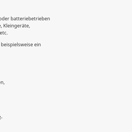
 oder batteriebetrieben
, Kleingeräte,
etc.
beispielsweise ein
n,
R-