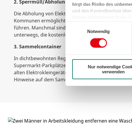
2. Sperrmüll/Abholung
birgt das Risiko des unbemer
und den Kontrollverlust über
Die Abholung von Elektroschrott als Sperrmüll wird in
Weitere Informationen finden Sie
Kommunen ermöglicht, kann aber unter gewissen U
können sie jederzeit für die Zu
Einwilligungsauswahl
führen. Manchmal sind in Ortschaften auch sogenan
der Cookies auf das notwendig
Notwendig
unterwegs, die kostenlos alten Elektroschrott abhole
3. Sammelcontainer
In dichtbewohnten Regionen gibt es oft neben Altgl
Supermarkt-Parkplätzen spezielle Sammelcontainer,
Nur notwendige Cook
verwenden
alten Elektrokleingeräte entsorgen können. Achten Si
Hinweise auf dem Sammelcontainer beachten.