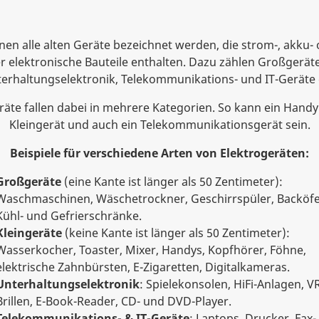
nen alle alten Geräte bezeichnet werden, die strom-, akku-
 elektronische Bauteile enthalten. Dazu zählen Großgeräte
erhaltungselektronik, Telekommunikations- und IT-Geräte 
äte fallen dabei in mehrere Kategorien. So kann ein Handy 
Kleingerät und auch ein Telekommunikationsgerät sein.
Beispiele für verschiedene Arten von Elektrogeräten:
Großgeräte
(eine Kante ist länger als 50 Zentimeter):
Waschmaschinen, Wäschetrockner, Geschirrspüler, Backöfe
Kühl- und Gefrierschränke.
Kleingeräte
(keine Kante ist länger als 50 Zentimeter):
Wasserkocher, Toaster, Mixer, Handys, Kopfhörer, Föhne,
elektrische Zahnbürsten, E-Zigaretten, Digitalkameras.
Unterhaltungselektronik
: Spielekonsolen, HiFi-Anlagen, V
Brillen, E-Book-Reader, CD- und DVD-Player.
Telekommunikations- & IT-Geräte
: Laptops, Drucker, Fax-