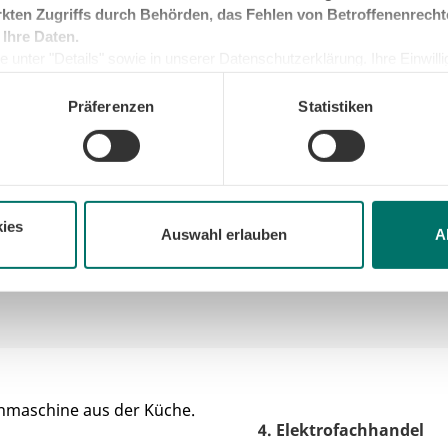
kten Zugriffs durch Behörden, das Fehlen von Betroffenenrecht
 Ihre Daten.
 der Regel in allen
 unter "Details" sowie in unserer Datenschutzerklärung. Ihre Einwilligu
mständen zu Kosten
kunft widerrufen oder ändern. Sofern Sie Ihre Einwilligung nicht erteil
nte „Schadstoffmobile“
e Minimum, um die Seite betreiben zu können.
Präferenzen
Statistiken
n.
as-Containern oder auf
 wo Sie zumindest Ihre
ies
Auswahl erlauben
A
e darauf, dass Sie die
4. Elektrofachhandel