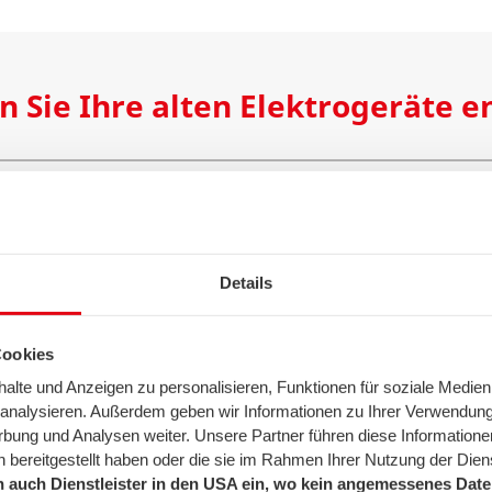
n Sie Ihre alten Elektrogeräte e
in den Hausmüll werfen,
en Sie Ihre Altgeräte
Details
Cookies
räten ist der Wertstoff-
lte und Anzeigen zu personalisieren, Funktionen für soziale Medien
äte als auch Großgeräte
u analysieren. Außerdem geben wir Informationen zu Ihrer Verwendun
 ist in der Regel
rbung und Analysen weiter. Unsere Partner führen diese Informatione
 bereitgestellt haben oder die sie im Rahmen Ihrer Nutzung der Die
 auch Dienstleister in den USA ein, wo kein angemessenes Daten