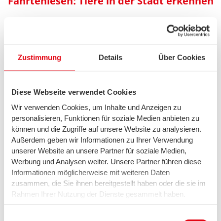
Fährtenlesen: Tiere in der Stadt erkennen
Durch den verringerten Lebensraum und ein
Zustimmung
Details
Über Cookies
reichhaltiges Nahrungsangebot kommen Fuchs,
Waschbär und Co. in urbane Ballungsräume. Die
wilden Tiere in der Stadt hinterlassen dabei
Diese Webseite verwendet Cookies
verschiedene Spuren mit deren Hilfe herausgefunden
werden kann, welches Tier bei Ihnen umherzieht:
Wir verwenden Cookies, um Inhalte und Anzeigen zu
personalisieren, Funktionen für soziale Medien anbieten zu
Verschiedene Trittsiegel
können und die Zugriffe auf unsere Website zu analysieren.
Außerdem geben wir Informationen zu Ihrer Verwendung
Vier sichtbare Zehenabdrücke: Fuchs, Feldhase oder
unserer Website an unsere Partner für soziale Medien,
Wildkaninchen
Werbung und Analysen weiter. Unsere Partner führen diese
Fünf sichtbare Zehenabdrücke: Steinmarder, Dachs
oder Waschbär
Informationen möglicherweise mit weiteren Daten
Klauenspuren: Reh oder Wildschwein
zusammen, die Sie ihnen bereitgestellt haben oder die sie im
Rahmen Ihrer Nutzung der Dienste gesammelt haben.
Grab- und Wühlspuren
Wir setzen in diesem Rahmen auch Dienstleister in den
USA ein, wo kein angemessenes Datenschutzniveau
Einwilligungsauswahl
Löcher im Rasen: Dachs