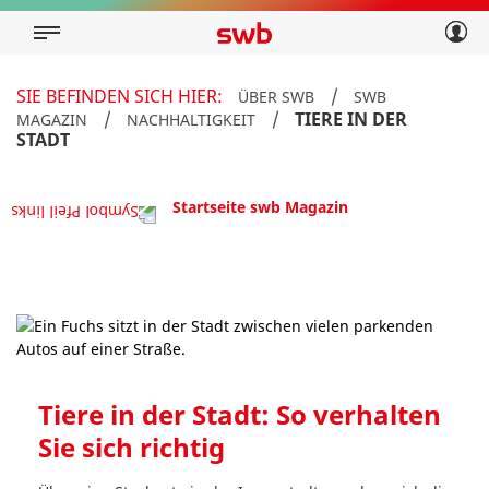
Geschäftskunden
Privatkunden
Über swb
Geschäftskunden
SIE BEFINDEN SICH HIER:
/
ÜBER SWB
SWB
Über swb
/
/
TIERE IN DER
MAGAZIN
NACHHALTIGKEIT
STADT
Startseite swb Magazin
Tiere in der Stadt: So verhalten
Sie sich richtig