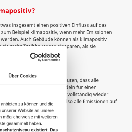
mapositiv?
etwas insgesamt einen positiven Einfluss auf das
st zum Beispiel klimapositiv, wenn mehr Emissionen
 werden. Auch Gebäude können als klimapositiv
sie mehr Treibhausgase einsparen, als sie
ull-Emissionen?
Über Cookies
gl.: net zero emissions) bedeuten, dass alle
 die durch menschliches Handeln für einen
tehen, durch die Atmosphäre vollständig wieder
nen. Unterm Strich werden also alle Emissionen auf
 anbieten zu können und die
 abgebaut.
g unserer Website an unsere
n möglicherweise mit weiteren
v-Emissionen?
nste gesammelt haben.
schutzniveau existiert. Das