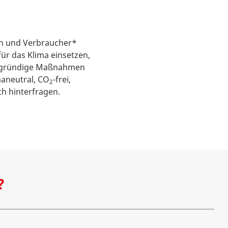
nen und Verbraucher*
ür das Klima einsetzen,
ergründige Maßnahmen
maneutral, CO
-frei,
2
ch hinterfragen.
?