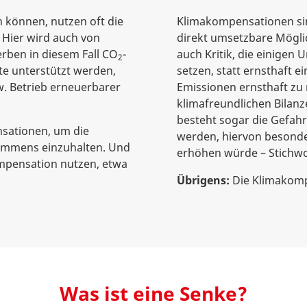
 können, nutzen oft die
Klimakompensationen sind
 Hier wird auch von
direkt umsetzbare Möglic
ben in diesem Fall CO
-
auch Kritik, die einigen
2
kte unterstützt werden,
setzen, statt ernsthaft 
. Betrieb erneuerbarer
Emissionen ernsthaft zu 
klimafreundlichen Bilan
besteht sogar die Gefahr
nsationen, um die
werden, hiervon besonde
kommens einzuhalten. Und
erhöhen würde – Stichw
mpensation nutzen, etwa
Übrigens:
Die Klimakomp
Was ist eine Senke?