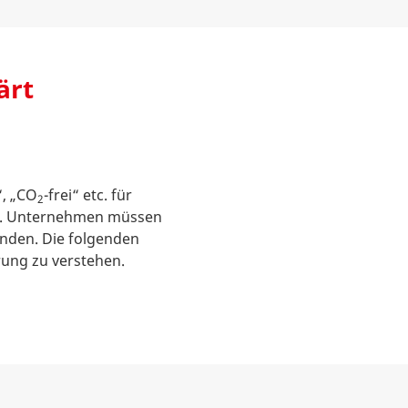
ärt
“, „CO
-frei“ etc. für
2
n. Unternehmen müssen
enden. Die folgenden
rung zu verstehen.