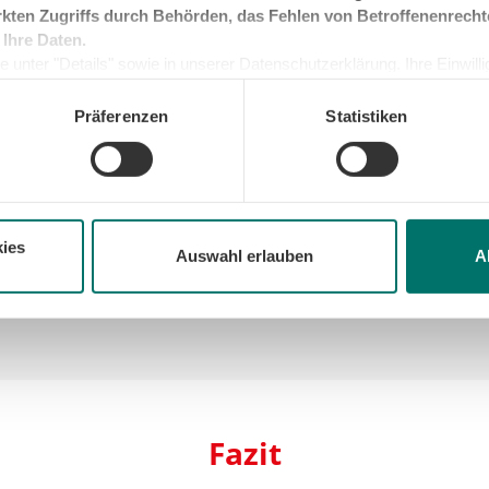
Von Negativ-Emissionen 
kten Zugriffs durch Behörden, das Fehlen von Betroffenenrecht
oxid-Emissionen gemeint.
Atmosphäre in Summe me
 Ihre Daten.
nstoffdioxid vollständig
Prozess ausgestoßen werd
 unter "Details" sowie in unserer Datenschutzerklärung. Ihre Einwilligu
kunft widerrufen oder ändern. Sofern Sie Ihre Einwilligung nicht erteil
O
-neutral bezeichnet
durch Aufforstung oder sp
2
e Minimum, um die Seite betreiben zu können.
Projekten über mehrere 
Präferenzen
Statistiken
gesprochen.
tät?
eibhausgase, die in die
en. Dies muss nicht
ies
Auswahl erlauben
A
sondern kann auch zu
Fazit