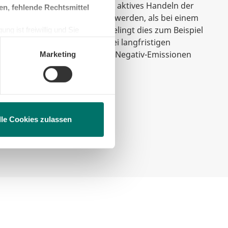
wird gesprochen, wenn durch aktives Handeln der
en, fehlende Rechtsmittel
hr Treibhausgase entzogen werden, als bei einem
en. Für einzelne Prozesse gelingt dies zum Beispiel
ng ist freiwillig und Sie
en, beschränken wir den Einsatz
ezielle Filtertechnologien. Bei langfristigen
Jahre wird oft auch von Netto-Negativ-Emissionen
Marketing
lle Cookies zulassen