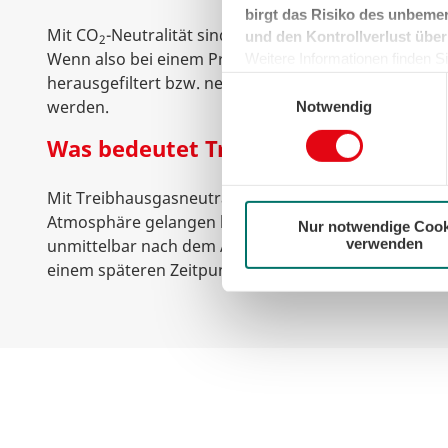
birgt das Risiko des unbemer
Mit CO
-Neutralität sind wirklich nur Kohlenstoffdi
und den Kontrollverlust über
2
Wenn also bei einem Produkt das Treibhausgas Kohle
Weitere Informationen finden Sie
können sie jederzeit für die Zu
herausgefiltert bzw. neutralisiert wird, kann es als C
Einwilligungsauswahl
der Cookies auf das notwendig
werden.
Notwendig
Was bedeutet Treibhausgasneutrali
Mit Treibhausgasneutralität ist gemeint, dass alle Tr
Atmosphäre gelangen könnten, herausgefiltert werd
Nur notwendige Cook
verwenden
unmittelbar nach dem Ausstoß der Gase passieren, 
einem späteren Zeitpunkt erfolgen.