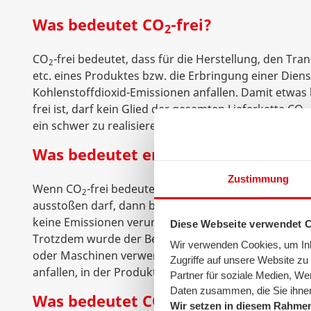
Was bedeutet CO
-frei?
2
CO
-frei bedeutet, dass für die Herstellung, den Tr
2
etc. eines Produktes bzw. die Erbringung einer Diens
Kohlenstoffdioxid-Emissionen anfallen. Damit etwa
frei ist, darf kein Glied der gesamten Lieferkette CO
2
ein schwer zu realisierendes Ziel ist.
Was bedeutet emissionsfrei?
Zustimmung
Wenn CO
-frei bedeutet, dass die ganze Lieferkette 
2
ausstoßen darf, dann bedeutet emissionsfrei, dass d
keine Emissionen verursachen darf – was ebenso schw
Diese Webseite verwendet 
Trotzdem wurde der Begriff immer wieder mal beispi
Wir verwenden Cookies, um Inha
oder Maschinen verwendet, für die vielleicht im Betr
Zugriffe auf unsere Website z
anfallen, in der Produktion oder Lieferung aber scho
Partner für soziale Medien, We
Daten zusammen, die Sie ihnen
Was bedeutet CO
-neutral?
2
Wir setzen in diesem Rahmen