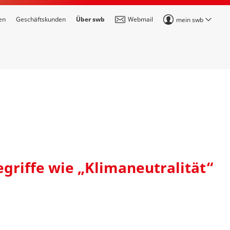
en
Geschäftskunden
Über swb
Webmail
mein swb
griffe wie „Klimaneutralität“