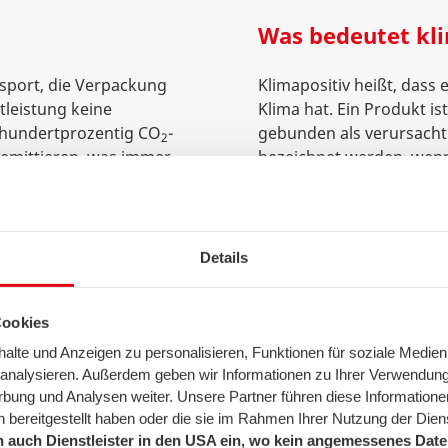
Was bedeutet kli
ansport, die Verpackung
Klimapositiv heißt, dass 
tleistung keine
Klima hat. Ein Produkt i
s hundertprozentig CO
-
gebunden als verursacht
2
emittieren, was immer
bezeichnet werden, wenn 
ausstoßen.
Was sind Netto-N
Details
kein Kohlenstoffdioxid
Netto-Null-Emissionen (en
ie ganze Lieferkette
Treibhausgasemissionen,
er zu realisieren ist.
bestimmten Prozess ents
Cookies
elsweise für E-Autos
ausgeglichen werden kön
lte und Anzeigen zu personalisieren, Funktionen für soziale Medien
ieb keine Schadstoffe
natürliche Weise wieder
u analysieren. Außerdem geben wir Informationen zu Ihrer Verwendun
n.
rbung und Analysen weiter. Unsere Partner führen diese Informatione
Was sind Negati
 bereitgestellt haben oder die sie im Rahmen Ihrer Nutzung der Die
 auch Dienstleister in den USA ein, wo kein angemessenes Daten