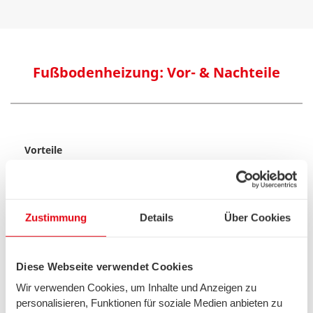
Fußbodenheizung: Vor- & Nachteile
Vorteile
Keine Heizkörper nötig, wodurch mehr Platz im
Raum bleibt
Bessere Wärmeverteilung
Zustimmung
Details
Über Cookies
Niedrigere Vorlauftemperatur senkt Heizkosten
Die Möglichkeit barfuß zu gehen
Moderne Systeme sind sehr wartungsarm
Diese Webseite verwendet Cookies
Nachteile
Wir verwenden Cookies, um Inhalte und Anzeigen zu
personalisieren, Funktionen für soziale Medien anbieten zu
Trägere Reaktion auf Thermostateinstellungen sorgt