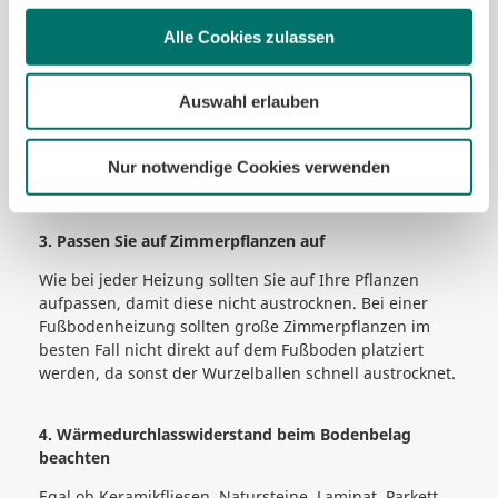
auf Ihrem Thermostat entsprechend einstellen. Es
dauert etwa drei Stunden, um die gewünschte
Alle Cookies zulassen
Raumtemperatur zu erreichen und etwa zwei bis drei
Stunden für das Abkühlen des Raumes.
Auswahl erlauben
2. Vermeiden Sie große Möbelstücke & Teppiche
Ausgelegte Teppiche oder sehr große Möbelstücke
Nur notwendige Cookies verwenden
können das Aufheizen verlängern. Deshalb sollte hier
im Vorfeld eine genaue Planung erfolgen.
3. Passen Sie auf Zimmerpflanzen auf
Wie bei jeder Heizung sollten Sie auf Ihre Pflanzen
aufpassen, damit diese nicht austrocknen. Bei einer
Fußbodenheizung sollten große Zimmerpflanzen im
besten Fall nicht direkt auf dem Fußboden platziert
werden, da sonst der Wurzelballen schnell austrocknet.
4. Wärmedurchlasswiderstand beim Bodenbelag
beachten
Egal ob Keramikfliesen, Natursteine, Laminat, Parkett