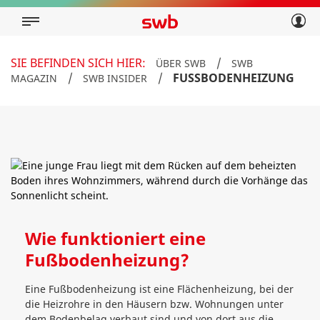
Geschäftskunden
Privatkunden
Über swb
Geschäftskunden
SIE BEFINDEN SICH HIER:
/
ÜBER SWB
SWB
Über swb
/
/
FUSSBODENHEIZUNG
MAGAZIN
SWB INSIDER
Wie funktioniert eine
Fußbodenheizung?
Eine Fußbodenheizung ist eine Flächenheizung, bei der
die Heizrohre in den Häusern bzw. Wohnungen unter
dem Bodenbelag verbaut sind und von dort aus die