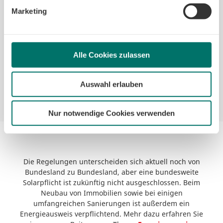
beschränken wir den Einsatz der Cookies auf das notwendige
Ausnahmen
Marketing
Minimum, um die Seite betreiben zu können.
Ausnahmen gibt es bei der niedersächsischen
Solarpflicht nur dann, wenn die Umsetzung technisch
unmöglich oder wirtschaftlich unzumutbar ist oder sie
Alle Cookies zulassen
im Konflikt mit anderen Gesetzen steht.
Übrigens
: Die erste Solarpflicht gab es in
Niedersachsen bereits 2023.
Auswahl erlauben
Nur notwendige Cookies verwenden
Die Regelungen unterscheiden sich aktuell noch von
Bundesland zu Bundesland, aber eine bundesweite
Solarpflicht ist zukünftig nicht ausgeschlossen. Beim
Neubau von Immobilien sowie bei einigen
umfangreichen Sanierungen ist außerdem ein
Energieausweis verpflichtend. Mehr dazu erfahren Sie