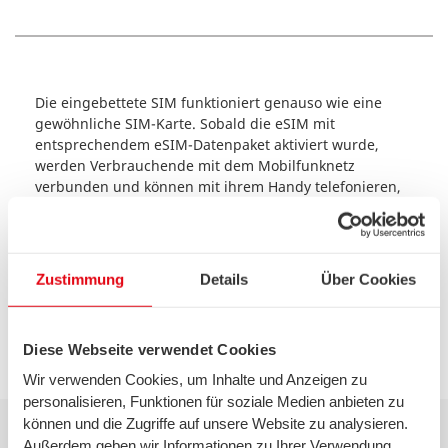
Die eingebettete SIM funktioniert genauso wie eine
gewöhnliche SIM-Karte. Sobald die eSIM mit
entsprechendem eSIM-Datenpaket aktiviert wurde,
werden Verbrauchende mit dem Mobilfunknetz
verbunden und können mit ihrem Handy telefonieren,
im Internet surfen, Nachrichten verschicken etc.
Falls das Handy eSIM-fähig ist und ein SIM-Kartenfach
Zustimmung
Details
Über Cookies
hat, können beide SIM-Karten parallel genutzt werden.
Diese Nutzung wird auch als Dual SIM bezeichnet.
Diese Webseite verwendet Cookies
Wir verwenden Cookies, um Inhalte und Anzeigen zu
personalisieren, Funktionen für soziale Medien anbieten zu
können und die Zugriffe auf unsere Website zu analysieren.
Außerdem geben wir Informationen zu Ihrer Verwendung