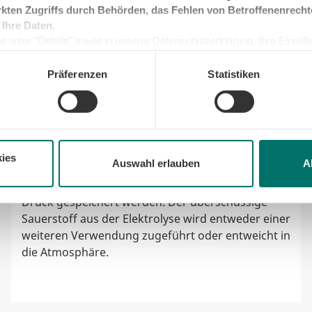
kten Zugriffs durch Behörden, das Fehlen von Betroffenenrecht
2. Schritt der Wasserstoff-Energie
 Ihre Daten.
 unter "Details" sowie in unserer Datenschutzerklärung. Ihre Einwilligu
Die Speicherung
kunft widerrufen oder ändern. Sofern Sie Ihre Einwilligung nicht erteil
e Minimum, um die Seite betreiben zu können.
Präferenzen
Statistiken
Nach dem Elektrolyseverfahren muss der
Wasserstoff gespeichert werden. Die Speicherung
von Wasserstoff ist sehr aufwändig und komplex.
Wasserstoff kann entweder flüssig bei sehr
niedrigen Temperaturen oder in Gasform in
ies
Auswahl erlauben
A
großen Wasserstoffspeichern
(Kavernenspeichern) im Untergrund unter hohem
Druck gespeichert werden. Der überschüssige
Sauerstoff aus der Elektrolyse wird entweder einer
weiteren Verwendung zugeführt oder entweicht in
die Atmosphäre.