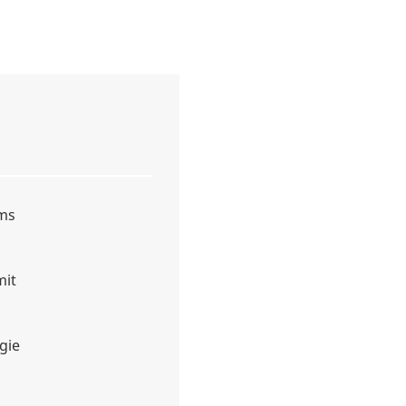
ums
mit
gie