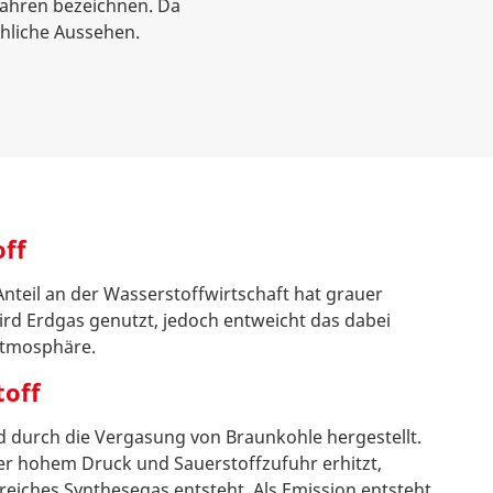
rfahren bezeichnen. Da
chliche Aussehen.
ff
teil an der Wasserstoffwirtschaft hat grauer
ird Erdgas genutzt, jedoch entweicht das dabei
Atmosphäre.
toff
d durch die Vergasung von Braunkohle hergestellt.
er hohem Druck und Sauerstoffzufuhr erhitzt,
eiches Synthesegas entsteht. Als Emission entsteht