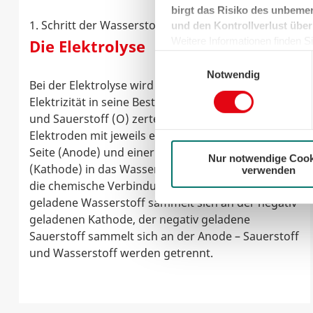
birgt das Risiko des unbemer
1. Schritt der Wasserstoff-Energie
und den Kontrollverlust über
Weitere Informationen finden Sie
Die Elektrolyse
können sie jederzeit für die Zu
Einwilligungsauswahl
der Cookies auf das notwendig
Notwendig
Bei der Elektrolyse wird Wasser (H
O) mittels
2
Elektrizität in seine Bestandteile Wasserstoff (H)
und Sauerstoff (O) zerteilt. Hierzu werden zwei
Elektroden mit jeweils einer positiv geladenen
Seite (Anode) und einer negativ geladenen Seite
Nur notwendige Cook
(Kathode) in das Wasser getaucht. Der Strom löst
verwenden
die chemische Verbindung auf: Der positiv
geladene Wasserstoff sammelt sich an der negativ
geladenen Kathode, der negativ geladene
Sauerstoff sammelt sich an der Anode – Sauerstoff
und Wasserstoff werden getrennt.