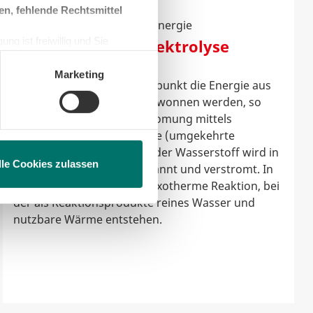
en, fehlende Rechtsmittel
3. Schritt der Wasserstoff-Energie
ng ist freiwillig und Sie
Die umgekehrte Elektrolyse
en, beschränken wir den Einsatz
Marketing
Soll zu einem späteren Zeitpunkt die Energie aus
dem Wasserstoff zurückgewonnen werden, so
kann entweder eine Verstromung mittels
Wasserstoff-Brennstoffzelle (umgekehrte
Elektrolyse) erfolgen oder der Wasserstoff wird in
lle Cookies zulassen
einem Gaskraftwerk verbrannt und verstromt. In
beiden Fällen erfolgt eine exotherme Reaktion, bei
der als Reaktionsprodukte reines Wasser und
nutzbare Wärme entstehen.