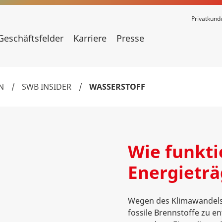
Privatkund
Geschäftsfelder
Karriere
Presse
N
/
SWB INSIDER
/
WASSERSTOFF
Wie funkti
Energieträ
Wegen des Klimawandels w
fossile Brennstoffe zu en