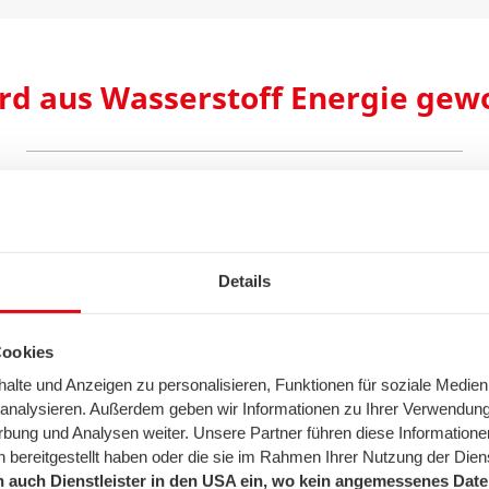
rd aus Wasserstoff Energie ge
n meisten Fällen nur in gebundener Form auftritt, muss es
Verbindung gelöst werden. Die Elektrolyse ist eines der häu
i wird Energie in Form von Strom aufgewändet, um den Was
Details
(Power-to-Gas).
Cookies
lte und Anzeigen zu personalisieren, Funktionen für soziale Medien
u analysieren. Außerdem geben wir Informationen zu Ihrer Verwendun
rbung und Analysen weiter. Unsere Partner führen diese Informatione
 bereitgestellt haben oder die sie im Rahmen Ihrer Nutzung der Die
 auch Dienstleister in den USA ein, wo kein angemessenes Daten