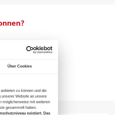
wonnen?
 zur weiteren Nutzung
figsten Verfahren für
serstoff abzuscheiden
Über Cookies
 anbieten zu können und die
g unserer Website an unsere
n möglicherweise mit weiteren
nste gesammelt haben.
schutzniveau existiert. Das